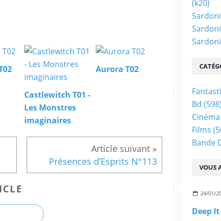
(k20)
Sardoni
Sardoni
Sardonic
CATÉG
T02
Aurora T02
Fantast
Castlewitch T01 -
Bd
(598
Les Monstres
Cinéma
imaginaires
Films
(5
Bande 
Présences d’Esprits N°113
VOUS A
ICLE
24/01/2
Deep It