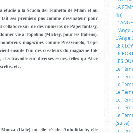
LA FEMM
a étudié à la Scuola del Fumetto de Milan et au
fin)
l fait ses premiers pas comme dessinateur pour
L' ANGE
 il collabore sur de des numéros de Paperfantasy,
L'Ange 
donner vie à Topolino (Mickey, pour les Italiens).
L'Ange 
 de nombreux magazines comme Prezzemolo, Topo
LE CLO
vient ensuite l'un des créateurs du magazine Ink
LE POR
il a travaillé sur diverses séries, telles qu’Alice
LES QU
eltis, etc.
Le Témé
Le Témé
Le Témé
Le Témé
Le Témé
Le Témé
Le Témé
(suite)
 (Italie) où elle réside. Autodidacte, elle
Le Témé