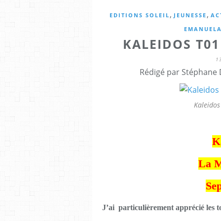
,
,
EDITIONS SOLEIL
JEUNESSE
AC
EMANUELA
KALEIDOS T0
1
Rédigé par Stéphane 
Kaleidos
K
La M
Se
J’ai particulièrement apprécié les t