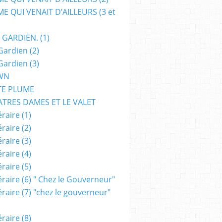
E QUI VENAIT D’AILLEURS (3 et
 GARDIEN. (1)
Gardien (2)
Gardien (3)
WN
TE PLUME
ATRES DAMES ET LE VALET
raire (1)
raire (2)
raire (3)
raire (4)
raire (5)
raire (6) " Chez le Gouverneur"
raire (7) "chez le gouverneur"
raire (8)