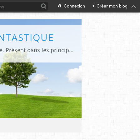
Connexion
+
Créer mon blog
ANTASTIQUE
Site sur toute la culture des genres de l'imaginaire: BD, Cinéma, Livre, Jeux, Théâtre. Présent dans les principaux festivals de film fantastique e de science-fiction, salons et conventions.