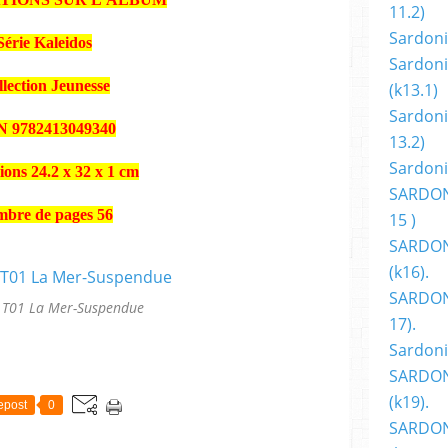
11.2)
Sardoni
Série Kaleidos
Sardoni
lection Jeunesse
(k13.1)
Sardoni
 9782413049340
13.2)
Sardoni
ons 24.2 x 32 x 1 cm
SARDON
bre de pages 56
15 )
SARDON
(k16).
SARDONI
 T01 La Mer-Suspendue
17).
Sardoni
SARDON
(k19).
epost
0
SARDON