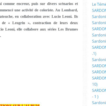
ni comme encreur, puis sur divers scénarios et
Le Témér
SARDON
ommencé une activité de coloriste. Au Lombard,
Sardoni
t Latouche, en collaboration avec Lucio Leoni. Ils
Sardoni
 de « Leogrin », contraction de leurs deux
SARDON
io Leoni, elle collabore aux séries Les Brumes
Sardoni
.
Sardoni
SARDON
.1)
Sardoni
SARDONI
SARDONI
SARDONI
10)
SARDONI
- 1 )
Sardoni
TIONS SUR L'ALBUM