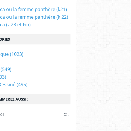
ca ou la femme panthère (k21)
ca ou la femme panthère (k 22)
a (z 23 et Fin)
ORIES
ique
(1023)
)
(549)
03)
Dessiné
(495)
IMEREZ AUSSI :
024
…