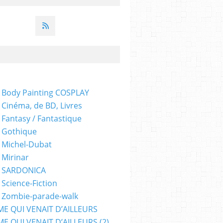
 Body Painting COSPLAY
 Cinéma, de BD, Livres
 Fantasy / Fantastique
 Gothique
 Michel-Dubat
 Mirinar
- SARDONICA
 Science-Fiction
 Zombie-parade-walk
ME QUI VENAIT D’AILLEURS
E QUI VENAIT D’AILLEURS (2)