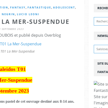
,
,
,
,
TION
FANTASY
FANTASTIQUE
ADOLESCENT
RECHE
,
 NEGRIN
LUCIO LEONI
1 LA MER-SUSPENDUE
3 SEPTEMBRE 2023
DUBOIS et publié depuis Overblog
NEWSL
 T01 La Mer-Suspendue
SITE S
aleidos T01
FANTA
er-Suspendue
ptembre 2023
Site sur
ons pastel de cet ouvrage destiné aux 8-14 ans.
l'imagin