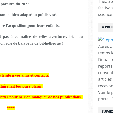
Théâtre
paraitra fin 2023.
festival
science-
ant et bien adapté au public visé.
e l’acquisition pour leurs enfants.
À PRO
t pas à connaitre de telles aventures, bien au
 son rôle de balayeur de bibliothèque !
Apres a
temps l
Dubat, 
reporta
conventi
 le site à vos amis et contacts.
articles
recevon
ire fait toujours plaisir.
Voir le 
letter pour ne rien manquer de nos publications.
portail
****
SUIVE