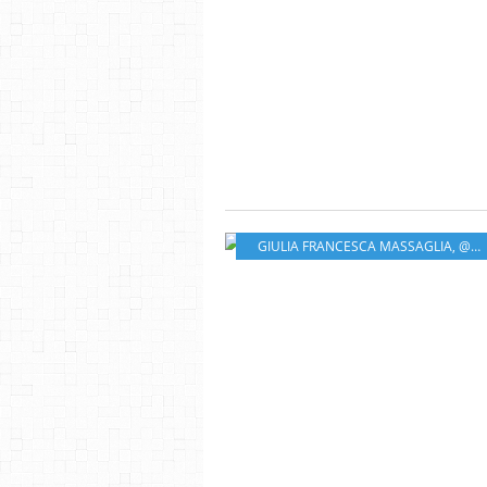
GIULIA FRANCESCA MASSAGLIA
,
@DELCOURTBD @EDITIONS_SOLEIL