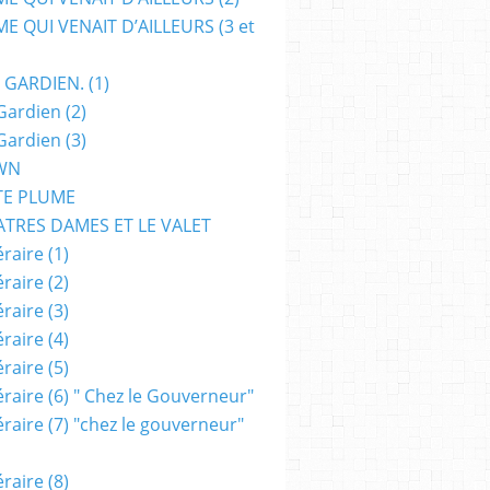
E QUI VENAIT D’AILLEURS (3 et
 GARDIEN. (1)
Gardien (2)
 HTTPS:--TWITTER.COM-OVERBLOG @OVERBLOG
,
ACTION
,
FANTASY
,
AVENTU
Gardien (3)
WN
TE PLUME
ATRES DAMES ET LE VALET
raire (1)
raire (2)
raire (3)
raire (4)
raire (5)
raire (6) " Chez le Gouverneur"
raire (7) "chez le gouverneur"
,
ESOTÉRISME
,
ACTION
,
FANTASY
,
DRAME
,
GUERRE
,
UCHRONIE
,
STEAMPUNK
,
H
raire (8)