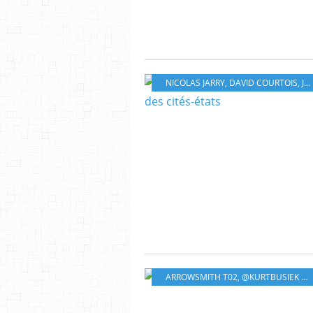
NICOLAS JARRY
,
DAVID COURTOIS
,
J. NANJAN
ARROWSMITH T02
,
@KURTBUSIEK @DELCOURTTONKAM @DELCOURTBD @EDITIONSSOLEIL