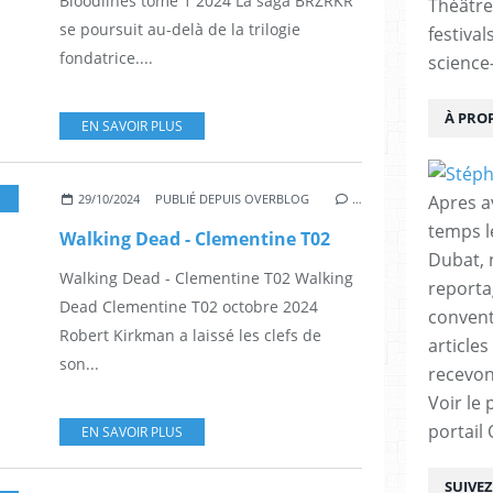
Bloodlines tome 1 2024 La saga BRZRKR
Théâtre
se poursuit au-delà de la trilogie
festival
fondatrice....
science-
À PRO
EN SAVOIR PLUS
CTION
,
JEUNESSE
,
AVENTURE
,
FANTASTIQUE
,
FANTASY
Apres a
29/10/2024
PUBLIÉ DEPUIS OVERBLOG
…
temps l
Walking Dead - Clementine T02
Dubat, 
Walking Dead - Clementine T02 Walking
reporta
Dead Clementine T02 octobre 2024
conventi
Robert Kirkman a laissé les clefs de
articles
son...
recevon
Voir le 
portail
EN SAVOIR PLUS
SUIVE