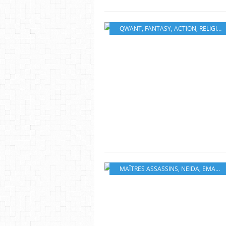
QWANT
,
FANTASY
,
ACTION
,
RELIGIONS
MAÎTRES ASSASSINS
,
NEIDA
,
EMANUELA NEGRIN