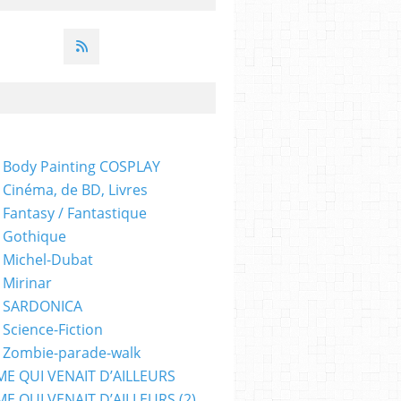
ION
,
HORREUR
 Body Painting COSPLAY
 Cinéma, de BD, Livres
 Fantasy / Fantastique
 Gothique
 Michel-Dubat
 Mirinar
- SARDONICA
 Science-Fiction
 Zombie-parade-walk
ME QUI VENAIT D’AILLEURS
E QUI VENAIT D’AILLEURS (2)