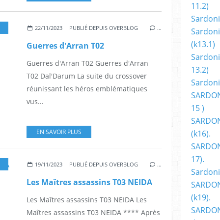
11.2)
Sardoni
,
AVENTURE
,
DAL'DARUM
,
GUERRES D'ARRAN
,
NICOLAS JARRY
,
J.NANJAN
,
GIOV
22/11/2023
PUBLIÉ DEPUIS OVERBLOG
…
Sardoni
(k13.1)
Guerres d'Arran T02
Sardoni
Guerres d'Arran T02 Guerres d'Arran
13.2)
T02 Dal'Darum La suite du crossover
Sardoni
réunissant les héros emblématiques
SARDON
vus...
15 )
SARDON
EN SAVOIR PLUS
(k16).
SARDONI
17).
,
SOLEIL
,
FANTASY
,
HÉROIC FANTASY
,
ALESSIA NOCERA
,
LUCIO LEON
19/11/2023
PUBLIÉ DEPUIS OVERBLOG
…
Sardoni
Les Maîtres assassins T03 NEIDA
SARDON
(k19).
Les Maîtres assassins T03 NEIDA Les
SARDON
Maîtres assassins T03 NEIDA **** Après