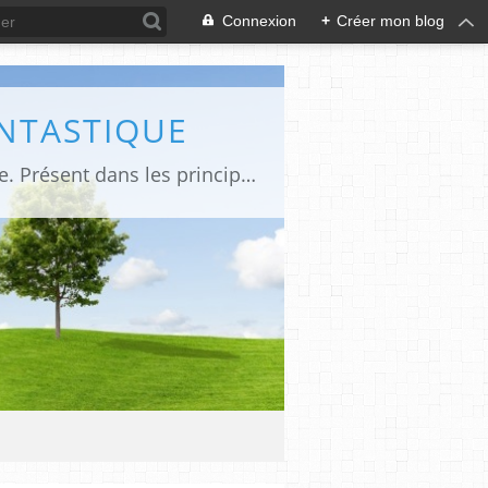
Connexion
+
Créer mon blog
ANTASTIQUE
Site sur toute la culture des genres de l'imaginaire: BD, Cinéma, Livre, Jeux, Théâtre. Présent dans les principaux festivals de film fantastique e de science-fiction, salons et conventions.