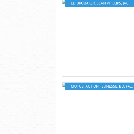
ED BRUBAKER
,
SEAN PHILLIPS
,
JACOB PHILLIPS
MOTUS
,
ACTION
,
JEUNESSE
,
BD
,
FANTASY