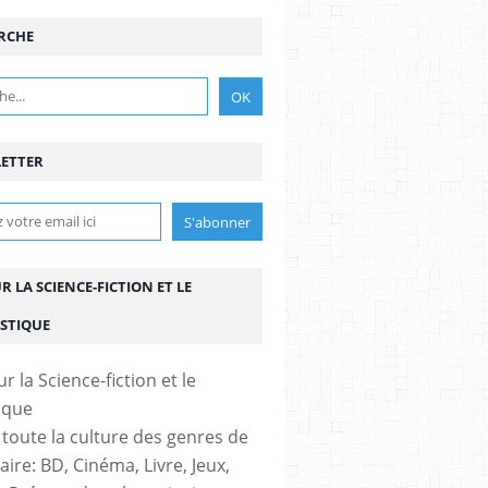
RCHE
LIGION
,
THRILLER
ETTER
UR LA SCIENCE-FICTION ET LE
STIQUE
TA @DEEZOID @UNEHEUREDEPEINE @REBEKAHISAACS @MATTSONTOMLIN @
 toute la culture des genres de
aire: BD, Cinéma, Livre, Jeux,