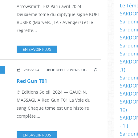
Le Témér
Arrowsmith T02 Paru avril 2024
SARDON
Deuxième tome du diptyque signé KURT
Sardoni
BUSIEK (Marvels, JLA / Avengers) et le
Sardoni
regretté...
SARDON
Sardoni
EN SAVOIR PLUS
Sardoni
SARDON
.1)
,
BD
,
ACTION
,
AVENTURE
,
WESTERN
,
HORREUR
12/03/2024
PUBLIÉ DEPUIS OVERBLOG
…
Sardoni
Red Gun T01
SARDONI
© Éditions Soleil, 2024 — GAUDIN,
SARDONI
MASSAGLIA Red Gun T01 La Voie du
SARDONI
sang Chaque tome est une histoire
10)
complète,...
SARDONI
- 1 )
Sardoni
EN SAVOIR PLUS