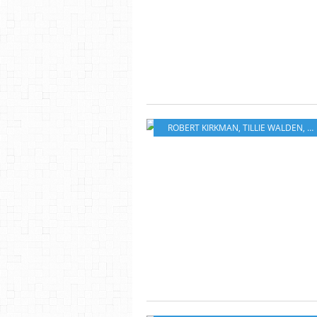
ROBERT KIRKMAN
,
TILLIE WALDEN
,
A