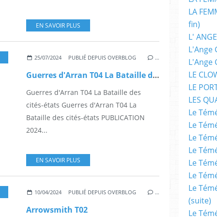
LA FEMM
fin)
EN SAVOIR PLUS
L' ANGE
L'Ange 
,
LIVIA PASTORE
,
@DELCOURTTONKAM @DELCOURTBD @EDITIONSSOLEIL
25/07/2024
PUBLIÉ DEPUIS OVERBLOG
…
L'Ange 
LE CLO
Guerres d'Arran T04 La Bataille des cités-états
LE POR
Guerres d'Arran T04 La Bataille des
LES QU
cités-états Guerres d'Arran T04 La
Le Témé
Bataille des cités-états PUBLICATION
Le Témé
2024...
Le Témé
Le Témé
EN SAVOIR PLUS
Le Témé
Le Témé
Le Témé
,
FANTASTIQUE
,
AUTEUR
10/04/2024
PUBLIÉ DEPUIS OVERBLOG
…
(suite)
Arrowsmith T02
Le Témé