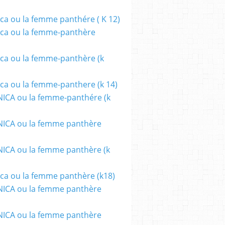
ca ou la femme panthére ( K 12)
ANNI LORUSSO
ca ou la femme-panthère
ca ou la femme-panthère (k
ca ou la femme-panthere (k 14)
ICA ou la femme-panthére (k
ICA ou la femme panthère
CA ou la femme panthère (k
I
,
SYLVAIN CORDURIÉ
,
AVENTURE
,
ACTION
ca ou la femme panthère (k18)
ICA ou la femme panthère
ICA ou la femme panthère