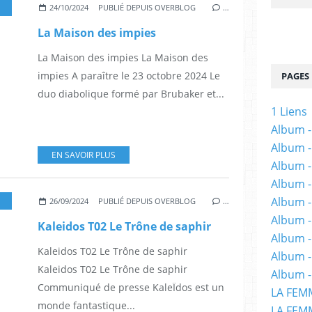
,
LA MAISON DES IMPIES
,
EROTISME
,
VIOLENCE
,
BD
,
ÉSOTÉRISME
,
ACT
24/10/2024
PUBLIÉ DEPUIS OVERBLOG
…
La Maison des impies
La Maison des impies La Maison des
impies A paraître le 23 octobre 2024 Le
PAGES
duo diabolique formé par Brubaker et...
1 Liens
Album -
Album -
EN SAVOIR PLUS
Album -
Album -
Album -
,
SCIENCE-FICTION
26/09/2024
PUBLIÉ DEPUIS OVERBLOG
…
Album -
Kaleidos T02 Le Trône de saphir
Album 
Kaleidos T02 Le Trône de saphir
Album -
Kaleidos T02 Le Trône de saphir
Album -
Communiqué de presse KaleÏdos est un
LA FEM
monde fantastique...
LA FEMM