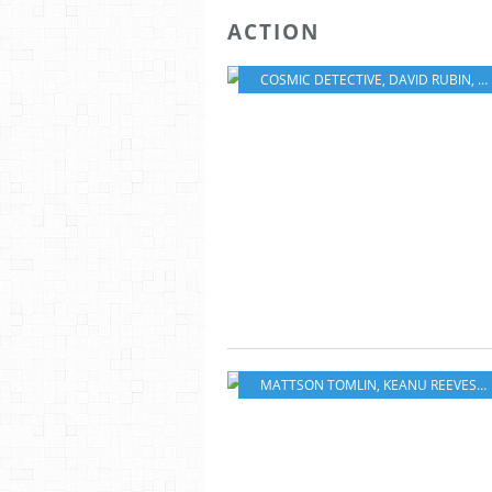
ACTION
COSMIC DETECTIVE
,
DAVID RUBIN
,
JE
MATTSON TOMLIN
,
KEANU REEVES
,
S