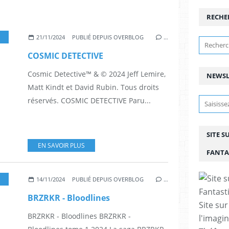
RECHE
FF LEMIRE
,
MATT KINDT
,
ACTION
,
AVENTURE
,
SCIENCE-FICTION
,
POLAR
,
DIEU
,
RE
21/11/2024
PUBLIÉ DEPUIS OVERBLOG
…
COSMIC DETECTIVE
Cosmic Detective™ & © 2024 Jeff Lemire,
NEWSL
Matt Kindt et David Rubin. Tous droits
réservés. COSMIC DETECTIVE Paru...
SITE S
EN SAVOIR PLUS
FANTA
TEVE SKROCE
,
REBEKAH ISAACS
,
DAVE STEWART
,
DEE CUNNIFFE
,
@PAULAZACE
14/11/2024
PUBLIÉ DEPUIS OVERBLOG
…
BRZRKR - Bloodlines
Site sur
BRZRKR - Bloodlines BRZRKR -
l'imagin