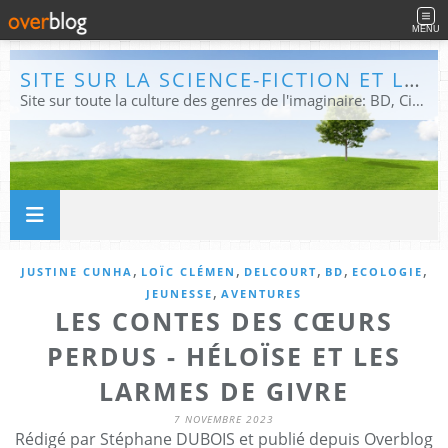
MENU
SITE SUR LA SCIENCE-FICTION ET LE FANTASTIQUE
Site sur toute la culture des genres de l'imaginaire: BD, Cinéma, Livre, Jeux, Théâtre. Présent dans les principaux festivals de film fantastique e de science-fiction, salons et conventions.
,
,
,
,
,
JUSTINE CUNHA
LOÏC CLÉMEN
DELCOURT
BD
ECOLOGIE
,
JEUNESSE
AVENTURES
LES CONTES DES CŒURS
PERDUS - HÉLOÏSE ET LES
LARMES DE GIVRE
7 NOVEMBRE 2023
Rédigé par Stéphane DUBOIS et publié depuis Overblog