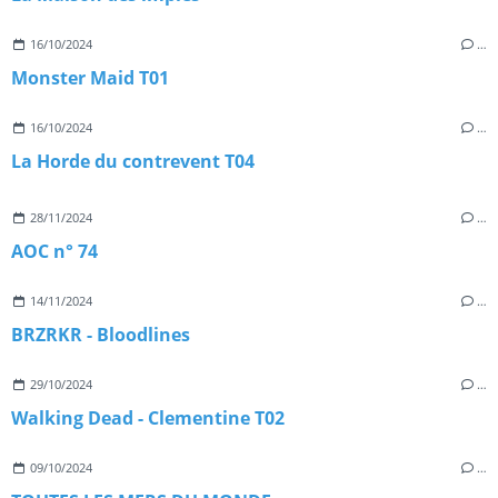
16/10/2024
…
Monster Maid T01
16/10/2024
…
La Horde du contrevent T04
28/11/2024
…
AOC n° 74
14/11/2024
…
BRZRKR - Bloodlines
29/10/2024
…
Walking Dead - Clementine T02
09/10/2024
…