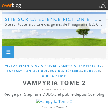
MENU
SITE SUR LA SCIENCE-FICTION ET LE FANTASTIQUE
Site sur toute la culture des genres de l'imaginaire: BD, Cinéma, Livre, Jeux, Théâtre. Présent dans les principaux festivals de film fantastique e de science-fiction, salons et conventions.
,
,
,
,
,
VICTOR DIXEN
GIULIA PRIORI
VAMPYRIA
VAMPIRES
BD
,
,
,
,
FANTASY
FANTASTIQUE
ROY DES TÉNÈBRES
HORREUR
GIULIA PRIOR
VAMPYRIA TOME 2
6 DÉCEMBRE 2023
Rédigé par Stéphane DUBOIS et publié depuis Overblog
Vampyria Tome 2