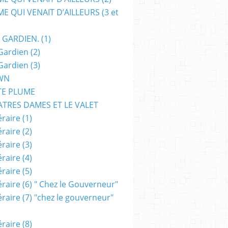
E QUI VENAIT D’AILLEURS (3 et
 GARDIEN. (1)
Gardien (2)
Gardien (3)
WN
TE PLUME
ATRES DAMES ET LE VALET
raire (1)
raire (2)
raire (3)
raire (4)
raire (5)
raire (6) " Chez le Gouverneur"
raire (7) "chez le gouverneur"
raire (8)