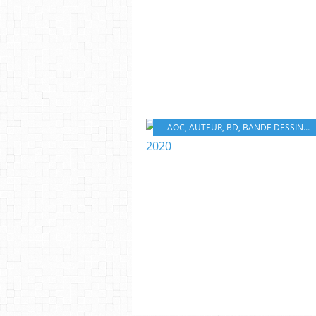
AOC
,
AUTEUR
,
BD
,
BANDE DESSINÉ
,