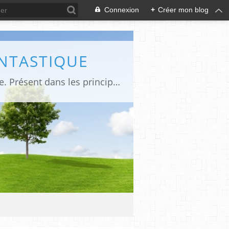
Connexion
+
Créer mon blog
ANTASTIQUE
Site sur toute la culture des genres de l'imaginaire: BD, Cinéma, Livre, Jeux, Théâtre. Présent dans les principaux festivals de film fantastique e de science-fiction, salons et conventions.