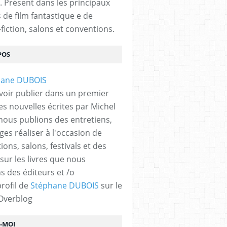
. Présent dans les principaux
s de film fantastique e de
fiction, salons et conventions.
POS
N
,
BRANDON SANDERSON
,
VICTOR DIXEN
voir publier dans un premier
es nouvelles écrites par Michel
nous publions des entretiens,
ges réaliser à l'occasion de
ons, salons, festivals et des
 sur les livres que nous
s des éditeurs et /o
profil de
Stéphane DUBOIS
sur le
 Overblog
Z-MOI