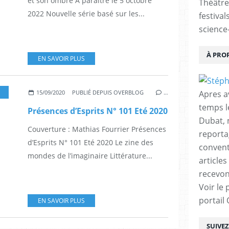
et son ombre A paraître le 5 octobre
Théâtre
2022 Nouvelle série basé sur les...
festival
science-
À PRO
EN SAVOIR PLUS
CINÉMA
,
FANZINES-REVUES
,
FANTASTIQUE
,
LITTERATURE
,
TV
,
JEU
,
ILLUSTRATIO
Apres a
15/09/2020
PUBLIÉ DEPUIS OVERBLOG
…
temps l
Présences d’Esprits N° 101 Eté 2020
Dubat, 
Couverture : Mathias Fourrier Présences
reporta
d’Esprits N° 101 Eté 2020 Le zine des
conventi
mondes de l’imaginaire Littérature...
articles
recevon
Voir le 
portail
EN SAVOIR PLUS
SUIVE