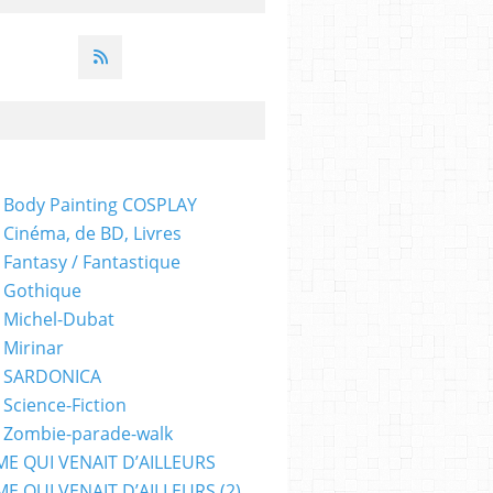
 Body Painting COSPLAY
 Cinéma, de BD, Livres
 Fantasy / Fantastique
 Gothique
 Michel-Dubat
 Mirinar
- SARDONICA
 Science-Fiction
 Zombie-parade-walk
ME QUI VENAIT D’AILLEURS
E QUI VENAIT D’AILLEURS (2)