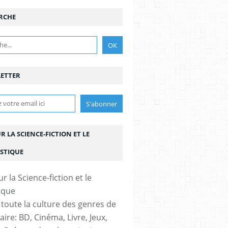
RCHE
LIA PRIOR
ETTER
UR LA SCIENCE-FICTION ET LE
STIQUE
L
,
PALMARÈS
,
PRIX
,
AUTEUR
,
DESSINATEUR
,
VAMPIRES
,
GOTHIQUE
,
HORREUR
 toute la culture des genres de
aire: BD, Cinéma, Livre, Jeux,