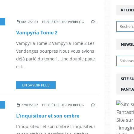
RECHE
,
VAMPIRES
,
BD
,
FANTASY
,
FANTASTIQUE
,
ROY DES TÉNÈBRES
,
HORREUR
,
GIU
06/12/2023
PUBLIÉ DEPUIS OVERBLOG
…
Vampyria Tome 2
Vampyria Tome 2 Vampyria Tome 2 Les
NEWSL
Vendanges pourpres Nous vous avions
déjà parlé du tome 1. Une double page
est...
SITE S
EN SAVOIR PLUS
FANTA
,
GLENAT
,
LAFFONT
,
BD
,
BANDE DESSINÉ
,
BANDE DESSINÉ
,
EDITIONS SOLEI
27/09/2022
PUBLIÉ DEPUIS OVERBLOG
…
L'inquisiteur et son ombre
Site sur
L'inquisiteur et son ombre L'inquisiteur
l'imagin