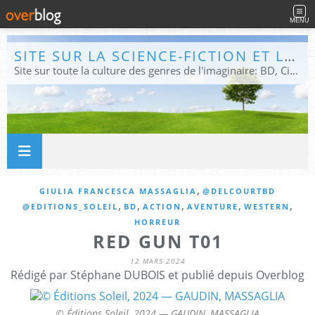
MENU
SITE SUR LA SCIENCE-FICTION ET LE FANTASTIQUE
Site sur toute la culture des genres de l'imaginaire: BD, Cinéma, Livre, Jeux, Théâtre. Présent dans les principaux festivals de film fantastique e de science-fiction, salons et conventions.
,
GIULIA FRANCESCA MASSAGLIA
@DELCOURTBD
,
,
,
,
,
@EDITIONS_SOLEIL
BD
ACTION
AVENTURE
WESTERN
HORREUR
RED GUN T01
12 MARS 2024
Rédigé par Stéphane DUBOIS et publié depuis Overblog
© Éditions Soleil, 2024 — GAUDIN, MASSAGLIA