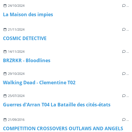
24/10/2024
…
La Maison des impies
21/11/2024
…
COSMIC DETECTIVE
14/11/2024
…
BRZRKR - Bloodlines
29/10/2024
…
Walking Dead - Clementine T02
25/07/2024
…
Guerres d'Arran T04 La Bataille des cités-états
21/09/2016
…
COMPETITION CROSSOVERS OUTLAWS AND ANGELS