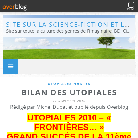
MENU
SITE SUR LA SCIENCE-FICTION ET LE FANTASTIQUE
Site sur toute la culture des genres de l'imaginaire: BD, Cinéma, Livre, Jeux, Théâtre. Présent dans les principaux festivals de film fantastique e de science-fiction, salons et conventions.
UTOPIALES NANTES
BILAN DES UTOPIALES
17 NOVEMBRE 2010
Rédigé par Michel Dubat et publié depuis Overblog
UTOPIALES 2010 – «
FRONTIÈRES… »
GRAND SUCCÈS DE LA 11ème