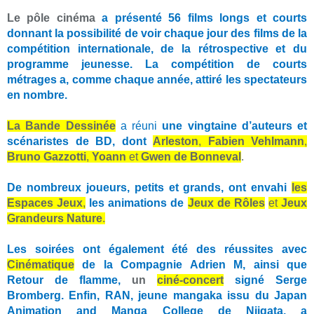
Le pôle cinéma
a présenté 56 films longs et courts
donnant la possibilité de voir chaque jour des films de la
compétition internationale, de la rétrospective et du
programme jeunesse. La compétition de courts
métrages a, comme chaque année, attiré les spectateurs
en nombre.
La Bande Dessinée
a réuni
une vingtaine d’auteurs et
scénaristes de BD, dont
Arleston
,
Fabien Vehlmann
,
Bruno Gazzotti
,
Yoann
et
Gwen de Bonneval
.
De nombreux joueurs, petits et grands, ont envahi
les
Espaces Jeux
,
les animations de
Jeux de Rôles
et
Jeux
Grandeurs Nature
.
Les soirées ont également été des réussites avec
Cinématique
de la Compagnie Adrien M, ainsi que
Retour de flamme,
un
ciné-concert
signé
Serge
Bromberg.
Enfin,
RAN
, jeune mangaka issu du
Japan
Animation and Manga College de Niigata
, a