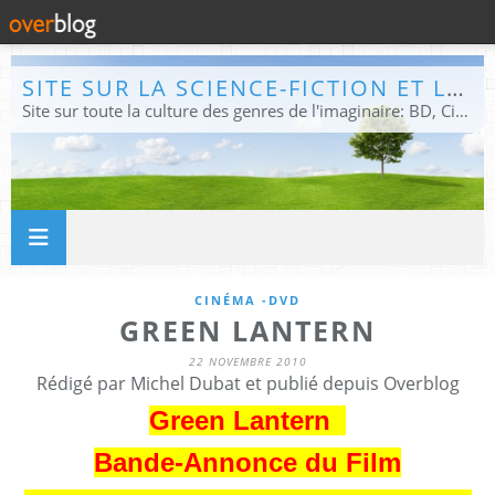
SITE SUR LA SCIENCE-FICTION ET LE FANTASTIQUE
Site sur toute la culture des genres de l'imaginaire: BD, Cinéma, Livre, Jeux, Théâtre. Présent dans les principaux festivals de film fantastique e de science-fiction, salons et conventions.
CINÉMA -DVD
GREEN LANTERN
22 NOVEMBRE 2010
Rédigé par Michel Dubat et publié depuis Overblog
Green Lantern
Bande-Annonce du Film