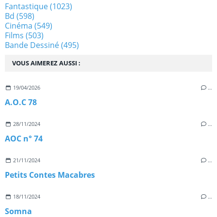
Fantastique
(1023)
Bd
(598)
Cinéma
(549)
Films
(503)
Bande Dessiné
(495)
VOUS AIMEREZ AUSSI :
19/04/2026
…
A.O.C 78
28/11/2024
…
AOC n° 74
21/11/2024
…
Petits Contes Macabres
18/11/2024
…
Somna