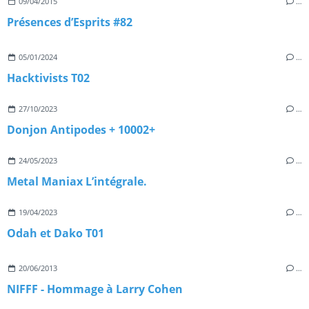
09/04/2015
…
Présences d’Esprits #82
05/01/2024
…
Hacktivists T02
27/10/2023
…
Donjon Antipodes + 10002+
24/05/2023
…
Metal Maniax L’intégrale.
19/04/2023
…
Odah et Dako T01
20/06/2013
…
NIFFF - Hommage à Larry Cohen