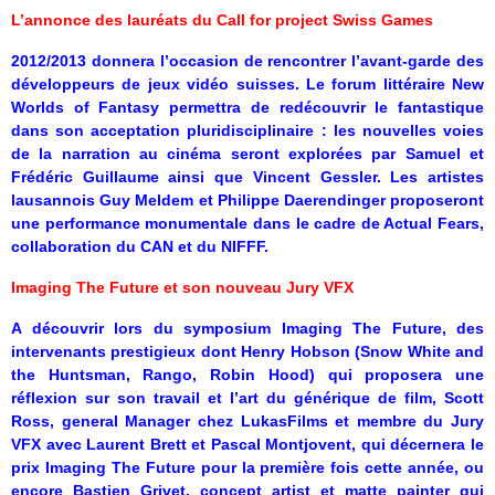
L’annonce des lauréats du Call for project Swiss Games
2012/2013 donnera l’occasion de rencontrer l’avant-garde des
développeurs de jeux vidéo suisses. Le forum littéraire New
Worlds of Fantasy permettra de redécouvrir le fantastique
dans son acceptation pluridisciplinaire : les nouvelles voies
de la narration au cinéma seront explorées par Samuel et
Frédéric Guillaume ainsi que Vincent Gessler. Les artistes
lausannois Guy Meldem et Philippe Daerendinger proposeront
une performance monumentale dans le cadre de Actual Fears,
collaboration du CAN et du NIFFF.
Imaging The Future et son nouveau Jury VFX
A découvrir lors du symposium Imaging The Future, des
intervenants prestigieux dont Henry Hobson (Snow White and
the Huntsman, Rango, Robin Hood) qui proposera une
réflexion sur son travail et l’art du générique de film, Scott
Ross, general Manager chez LukasFilms et membre du Jury
VFX avec Laurent Brett et Pascal Montjovent, qui décernera le
prix Imaging The Future pour la première fois cette année, ou
encore Bastien Grivet, concept artist et matte painter qui