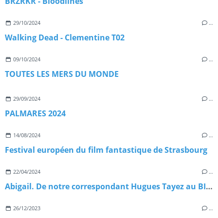
BRZRKR - Bloodlines
29/10/2024
…
Walking Dead - Clementine T02
09/10/2024
…
TOUTES LES MERS DU MONDE
29/09/2024
…
PALMARES 2024
14/08/2024
…
Festival européen du film fantastique de Strasbourg
22/04/2024
…
Abigail. De notre correspondant Hugues Tayez au BIFFF 2024
26/12/2023
…