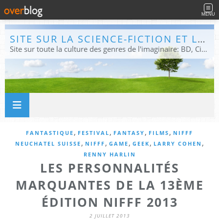
MENU
SITE SUR LA SCIENCE-FICTION ET LE FANTASTIQUE
Site sur toute la culture des genres de l'imaginaire: BD, Cinéma, Livre, Jeux, Théâtre. Présent dans les principaux festivals de film fantastique e de science-fiction, salons et conventions.
,
,
,
,
FANTASTIQUE
FESTIVAL
FANTASY
FILMS
NIFFF
,
,
,
,
,
NEUCHATEL SUISSE
NIFFF
GAME
GEEK
LARRY COHEN
RENNY HARLIN
LES PERSONNALITÉS
MARQUANTES DE LA 13ÈME
ÉDITION NIFFF 2013
2 JUILLET 2013