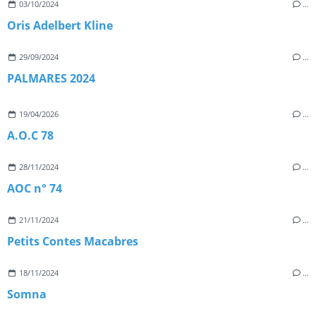
03/10/2024
…
Oris Adelbert Kline
29/09/2024
…
PALMARES 2024
19/04/2026
…
A.O.C 78
28/11/2024
…
AOC n° 74
21/11/2024
…
Petits Contes Macabres
18/11/2024
…
Somna