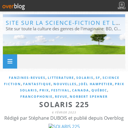
MENU
SITE SUR LA SCIENCE-FICTION ET LE FANTASTIQUE
Site sur toute la culture des genres de l'imaginaire: BD, Cinéma, Livre, Jeux, Théâtre. Présent dans les principaux festivals de film fantastique e de science-fiction, salons et conventions.
,
,
,
,
FANZINES-REVUES
LITTERATURE
SOLARIS
SF
SCIENCE
,
,
,
,
FICTION
FANTASTIQUE
NOUVELLES
JOËL HAMPETIER
PRIX
,
,
,
,
,
SOLARIS
PRIX
FESTIVAL
CANADA
QUÉBEC
,
,
FRANCOPHONIE
REVUE
NORBERT SPEHNER
SOLARIS 225
6 FÉVRIER 2023
Rédigé par Stéphane DUBOIS et publié depuis Overblog