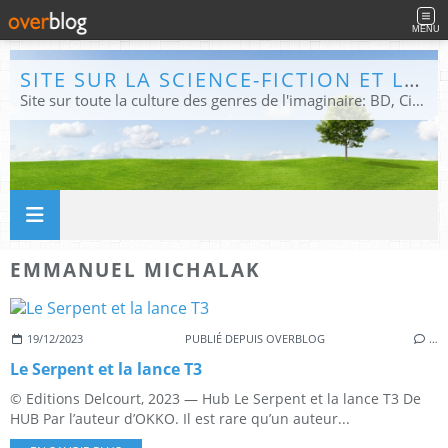
MENU
SITE SUR LA SCIENCE-FICTION ET LE FANTASTIQUE
Site sur toute la culture des genres de l'imaginaire: BD, Cinéma, Livre, Jeux, Théâtre. Présent dans les principaux festivals de film fantastique e de science-fiction, salons et conventions.
EMMANUEL MICHALAK
19/12/2023
PUBLIÉ DEPUIS OVERBLOG
…
Le Serpent et la lance T3
© Editions Delcourt, 2023 — Hub Le Serpent et la lance T3 De
HUB Par l’auteur d’OKKO. Il est rare qu’un auteur...