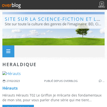
MENU
SITE SUR LA SCIENCE-FICTION ET LE FANTASTIQUE
Site sur toute la culture des genres de l'imaginaire: BD, Cinéma, Livre, Jeux, Théâtre. Présent dans les principaux festivals de film fantastique e de science-fiction, salons et conventions.
HERALDIQUE
27/02/2023
PUBLIÉ DEPUIS OVERBLOG
…
Hérauts
Hérauts Hérauts T02 Le Griffon Je m’écarte des fondamentaux
de mon site, pour vous parler d’une série qui me tient...