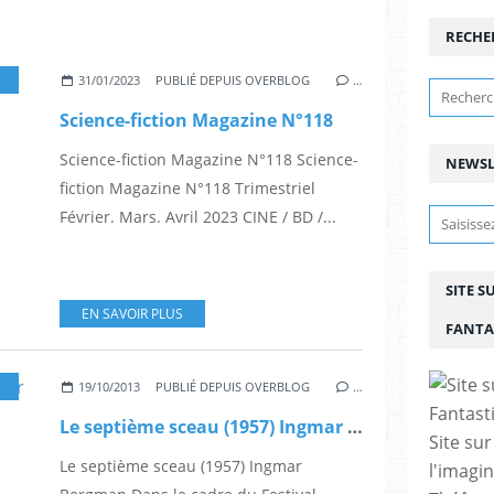
RECHE
,
AVATAR 2
,
JAMES CAMERON
,
SIGOURNEY WEAVER
,
KATE WINSLE
31/01/2023
PUBLIÉ DEPUIS OVERBLOG
…
Science-fiction Magazine N°118
Science-fiction Magazine N°118 Science-
NEWSL
fiction Magazine N°118 Trimestriel
Février. Mars. Avril 2023 CINE / BD /...
SITE S
EN SAVOIR PLUS
FANTA
,
INGMAR BERGMAN
,
MAX VON SYDOW
,
CINÉMA
19/10/2013
PUBLIÉ DEPUIS OVERBLOG
…
Le septième sceau (1957) Ingmar Bergman
Site sur
Le septième sceau (1957) Ingmar
l'imagin