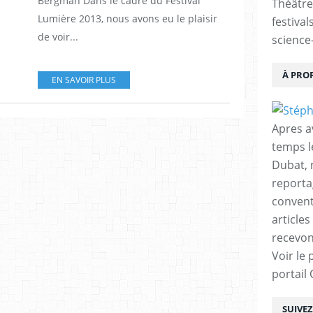
Bergman Dans le cadre du Festival
Théâtre
Lumière 2013, nous avons eu le plaisir
festival
de voir...
science-
À PRO
EN SAVOIR PLUS
Apres a
temps l
Dubat, 
reporta
conventi
articles
recevon
Voir le 
portail
SUIVE