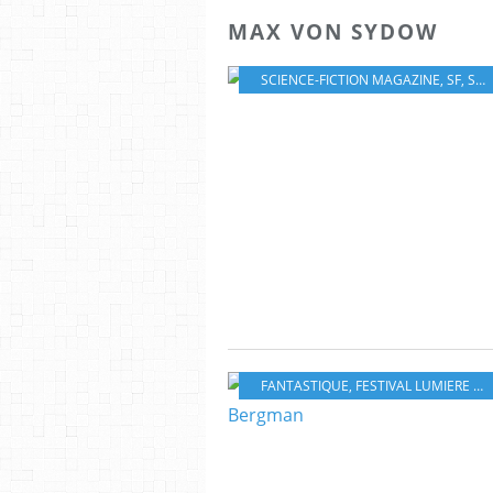
MAX VON SYDOW
SCIENCE-FICTION MAGAZINE
,
SF
,
SCIENCE FICTION
FANTASTIQUE
,
FESTIVAL LUMIERE LYON