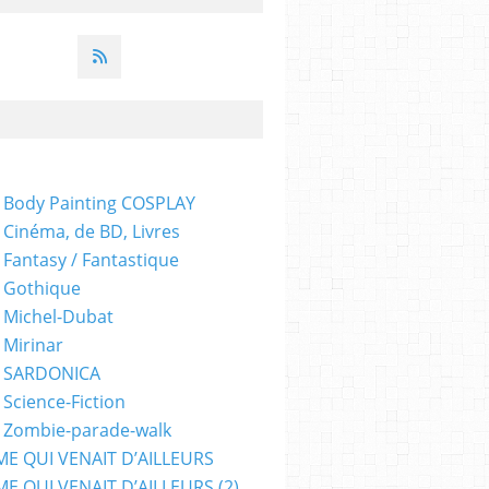
 Body Painting COSPLAY
 Cinéma, de BD, Livres
 Fantasy / Fantastique
 Gothique
 Michel-Dubat
 Mirinar
- SARDONICA
 Science-Fiction
 Zombie-parade-walk
ME QUI VENAIT D’AILLEURS
E QUI VENAIT D’AILLEURS (2)