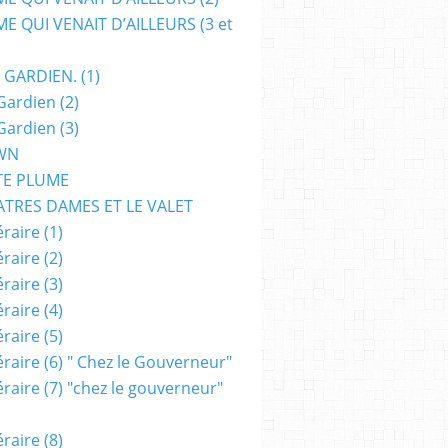
E QUI VENAIT D’AILLEURS (3 et
 GARDIEN. (1)
Gardien (2)
Gardien (3)
WN
TE PLUME
ATRES DAMES ET LE VALET
raire (1)
raire (2)
raire (3)
raire (4)
raire (5)
raire (6) " Chez le Gouverneur"
raire (7) "chez le gouverneur"
raire (8)