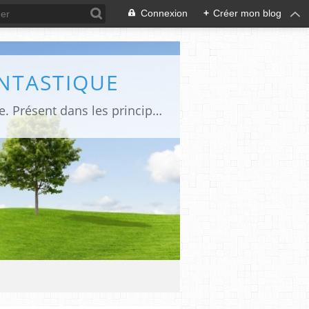
Connexion
+
Créer mon blog
ANTASTIQUE
Site sur toute la culture des genres de l'imaginaire: BD, Cinéma, Livre, Jeux, Théâtre. Présent dans les principaux festivals de film fantastique e de science-fiction, salons et conventions.