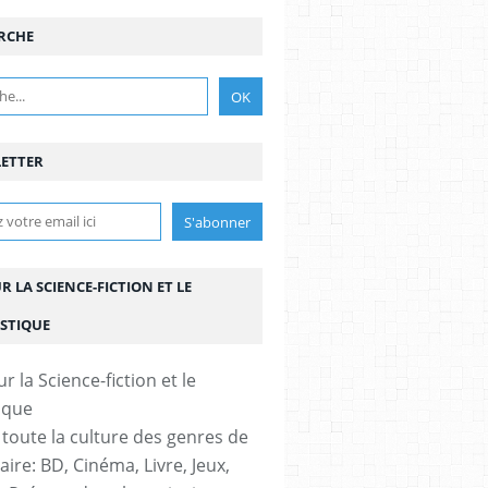
RCHE
T
,
GUY L’ECLAIR
,
FLASH GORDON
,
MÉLODY ANDERSON
,
MAX VON SYDOW
,
, ORN
ETTER
UR LA SCIENCE-FICTION ET LE
STIQUE
 toute la culture des genres de
aire: BD, Cinéma, Livre, Jeux,