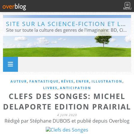
MENU
SITE SUR LA SCIENCE-FICTION ET LE FANTASTIQUE
Site sur toute la culture des genres de l'imaginaire: BD, Cinéma, Livre, Jeux, Théâtre. Présent dans les principaux festivals de film fantastique e de science-fiction, salons et conventions.
,
,
,
,
,
AUTEUR
FANTASTIQUE
RÉVES
ENFER
ILLUSTRATION
,
LIVRES
ANTICIPATION
CLEFS DES SONGES: MICHEL
DELAPORTE EDITION PRAIRIAL
4 JUIN 2020
Rédigé par Stéphane DUBOIS et publié depuis Overblog