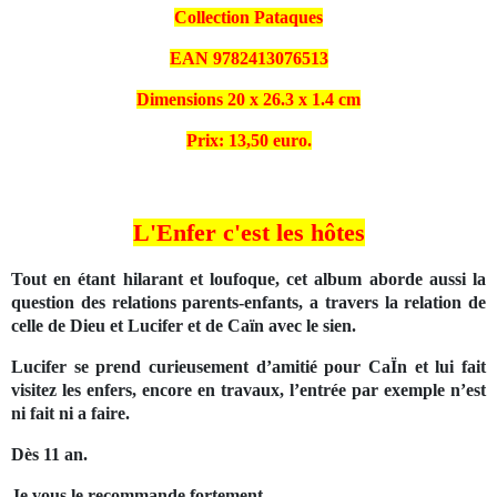
Collection
Pataques
EAN
9782413076513
Dimensions
20 x 26.3 x 1.4 cm
Prix: 13,50 euro.
L'Enfer c'est les hôtes
Tout en étant hilarant et loufoque, cet album aborde aussi la
question des relations parents-enfants, a travers la relation de
celle de Dieu et Lucifer et de Caïn avec le sien.
Lucifer se prend curieusement d’amitié pour CaÏn et lui fait
visitez les enfers, encore en travaux, l’entrée par exemple n’est
ni fait ni a faire.
Dès 11 an.
Je vous le recommande fortement.