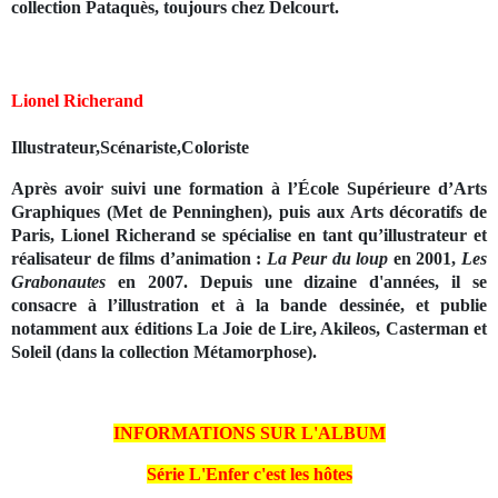
collection
Pataquès
, toujours chez Delcourt.
Lionel Richerand
Illustrateur,Scénariste,Coloriste
Après avoir suivi une formation à l’École Supérieure d’Arts
Graphiques (Met de Penninghen), puis aux Arts décoratifs de
Paris, Lionel Richerand se spécialise en tant qu’illustrateur et
réalisateur de films d’animation :
La Peur du loup
en 2001,
Les
Grabonautes
en 2007. Depuis une dizaine d'années, il se
consacre à l’illustration et à la bande dessinée, et publie
notamment aux éditions La Joie de Lire, Akileos, Casterman et
Soleil (dans la collection Métamorphose).
INFORMATIONS SUR L'ALBUM
Série
L'Enfer c'est les hôtes