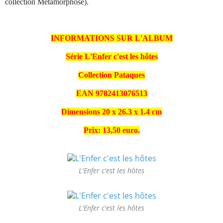
collection Métamorphose).
INFORMATIONS SUR L'ALBUM
Série
L'Enfer c'est les hôtes
Collection
Pataques
EAN
9782413076513
Dimensions
20 x 26.3 x 1.4 cm
Prix: 13,50 euro.
L'Enfer c'est les hôtes
L'Enfer c'est les hôtes