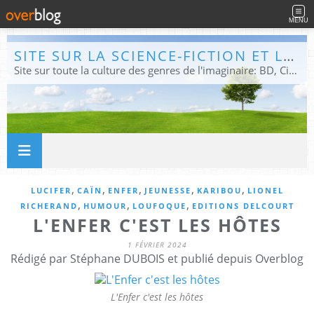
MENU
SITE SUR LA SCIENCE-FICTION ET LE FANTASTIQUE
Site sur toute la culture des genres de l'imaginaire: BD, Cinéma, Livre, Jeux, Théâtre. Présent dans les principaux festivals de film fantastique e de science-fiction, salons et conventions.
,
,
,
,
,
LUCIFER
CAÏN
ENFER
JEUNESSE
KARIBOU
LIONEL
,
,
,
RICHERAND
HUMOUR
LOUFOQUE
EDITIONS DELCOURT
L'ENFER C'EST LES HÔTES
1 FÉVRIER 2024
Rédigé par Stéphane DUBOIS et publié depuis Overblog
L'Enfer c'est les hôtes