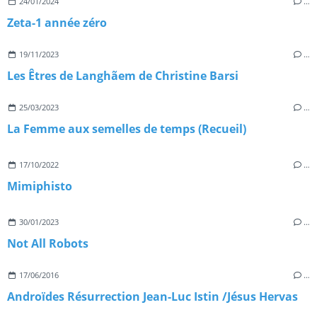
24/01/2024
…
Zeta-1 année zéro
19/11/2023
…
Les Êtres de Langhãem de Christine Barsi
25/03/2023
…
La Femme aux semelles de temps (Recueil)
17/10/2022
…
Mimiphisto
30/01/2023
…
Not All Robots
17/06/2016
…
Androïdes Résurrection Jean-Luc Istin /Jésus Hervas