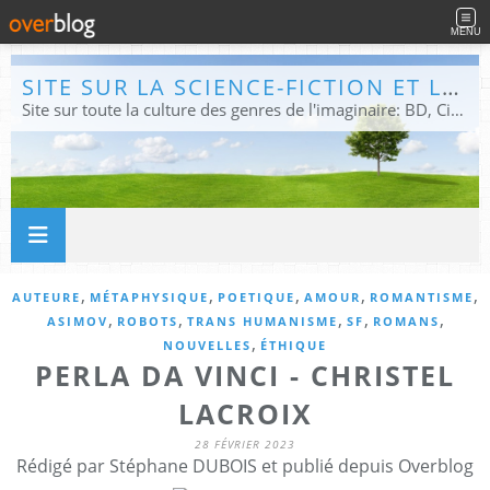
MENU
SITE SUR LA SCIENCE-FICTION ET LE FANTASTIQUE
Site sur toute la culture des genres de l'imaginaire: BD, Cinéma, Livre, Jeux, Théâtre. Présent dans les principaux festivals de film fantastique e de science-fiction, salons et conventions.
,
,
,
,
,
AUTEURE
MÉTAPHYSIQUE
POETIQUE
AMOUR
ROMANTISME
,
,
,
,
,
ASIMOV
ROBOTS
TRANS HUMANISME
SF
ROMANS
,
NOUVELLES
ÉTHIQUE
PERLA DA VINCI - CHRISTEL
LACROIX
28 FÉVRIER 2023
Rédigé par Stéphane DUBOIS et publié depuis Overblog