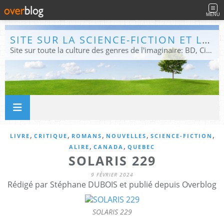
MENU
SITE SUR LA SCIENCE-FICTION ET LE FANTASTIQUE
Site sur toute la culture des genres de l'imaginaire: BD, Cinéma, Livre, Jeux, Théâtre. Présent dans les principaux festivals de film fantastique e de science-fiction, salons et conventions.
,
,
,
,
,
LIVRE
CRITIQUE
ROMANS
NOUVELLES
SCIENCE-FICTION
,
,
ALIRE
CANADA
QUEBEC
SOLARIS 229
9 FÉVRIER 2024
Rédigé par Stéphane DUBOIS et publié depuis Overblog
SOLARIS 229