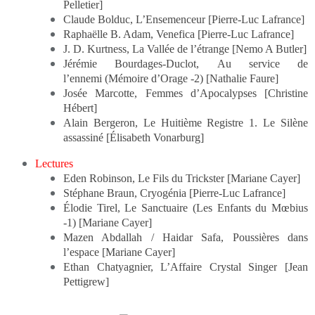
Pelletier]
Claude Bolduc,
L’Ensemenceur
[Pierre-Luc Lafrance]
Raphaëlle B. Adam,
Venefica
[Pierre-Luc Lafrance]
J. D. Kurtness,
La Vallée de l’étrange
[Nemo A Butler]
Jérémie Bourdages-Duclot,
Au service de
l’ennemi
(Mémoire d’Orage -2) [Nathalie Faure]
Josée Marcotte,
Femmes d’Apocalypses
[Christine
Hébert]
Alain Bergeron,
Le Huitième Registre 1. Le Silène
assassiné
[Élisabeth Vonarburg]
Lectures
Eden Robinson,
Le Fils du Trickster
[Mariane Cayer]
Stéphane Braun,
Cryogénia
[Pierre-Luc Lafrance]
Élodie Tirel,
Le Sanctuaire
(Les Enfants du Mœbius
-1) [Mariane Cayer]
Mazen Abdallah / Haidar Safa,
Poussières dans
l’espace
[Mariane Cayer]
Ethan Chatyagnier,
L’Affaire Crystal Singer
[Jean
Pettigrew]