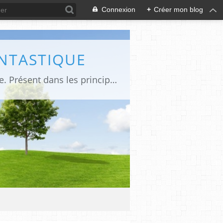
Connexion
+
Créer mon blog
ANTASTIQUE
Site sur toute la culture des genres de l'imaginaire: BD, Cinéma, Livre, Jeux, Théâtre. Présent dans les principaux festivals de film fantastique e de science-fiction, salons et conventions.