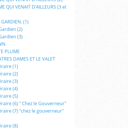
E QUI VENAIT D’AILLEURS (3 et
 GARDIEN. (1)
Gardien (2)
Gardien (3)
WN
TE PLUME
ATRES DAMES ET LE VALET
raire (1)
raire (2)
raire (3)
raire (4)
raire (5)
raire (6) " Chez le Gouverneur"
raire (7) "chez le gouverneur"
raire (8)