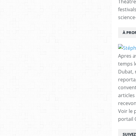
Théâtre
festival
science-
À PRO
Apres a
temps l
Dubat, 
reporta
conventi
articles
recevon
Voir le 
portail
SUIVE