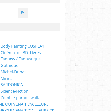
 Body Painting COSPLAY
 Cinéma, de BD, Livres
 Fantasy / Fantastique
 Gothique
 Michel-Dubat
 Mirinar
- SARDONICA
 Science-Fiction
 Zombie-parade-walk
ME QUI VENAIT D’AILLEURS
E QUI VENAIT D’AILLEURS (2)