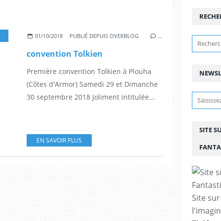
RECHE
OSPLAY
,
FANTASTIQUE
,
EROIC-FANTASY
,
DESSINATEUR
,
ILLUSTRATEUR
,
FESTIVA
01/10/2018
PUBLIÉ DEPUIS OVERBLOG
…
convention Tolkien
Première convention Tolkien à Plouha
NEWSL
(Côtes d'Armor) Samedi 29 et Dimanche
30 septembre 2018 Joliment intitulée...
SITE S
EN SAVOIR PLUS
FANTA
Site sur
l'imagin