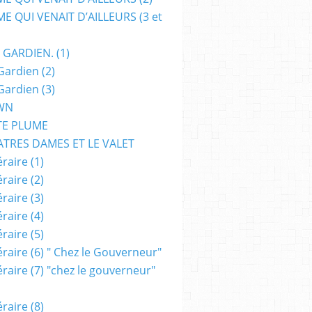
E QUI VENAIT D’AILLEURS (3 et
 GARDIEN. (1)
Gardien (2)
Gardien (3)
WN
TE PLUME
ATRES DAMES ET LE VALET
raire (1)
raire (2)
raire (3)
raire (4)
raire (5)
raire (6) " Chez le Gouverneur"
raire (7) "chez le gouverneur"
raire (8)