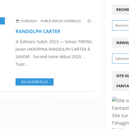
RECHE
NSTRES
,
SIMON TREINS
,
BD
,
JOVAN UKROPINA
,
GUERRE
,
HORREUR
,
RANDOLPH 
01/08/2024
PUBLIÉ DEPUIS OVERBLOG
…
RANDOLPH CARTER
© Éditions Soleil, 2023 — Simon TREINS,
NEWSL
Jovan UKROPINA RANDOLPH CARTER À
SAVOIR . Second tome début 2025. .
Tuez...
SITE S
EN SAVOIR PLUS
FANTA
Site sur
l'imagin