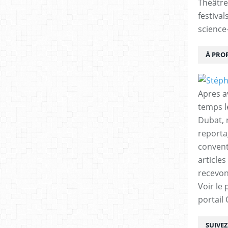
Théâtre
festival
science-
À PRO
Apres a
temps l
Dubat, 
reporta
conventi
articles
recevon
Voir le 
portail
SUIVE