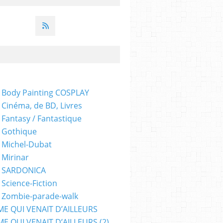
 Body Painting COSPLAY
 Cinéma, de BD, Livres
 Fantasy / Fantastique
 Gothique
 Michel-Dubat
 Mirinar
- SARDONICA
 Science-Fiction
 Zombie-parade-walk
ME QUI VENAIT D’AILLEURS
E QUI VENAIT D’AILLEURS (2)