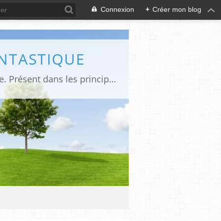
Connexion
+
Créer mon blog
ANTASTIQUE
Site sur toute la culture des genres de l'imaginaire: BD, Cinéma, Livre, Jeux, Théâtre. Présent dans les principaux festivals de film fantastique e de science-fiction, salons et conventions.