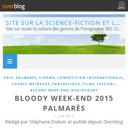
MENU
SITE SUR LA SCIENCE-FICTION ET LE FANTASTIQUE
Site sur toute la culture des genres de l'imaginaire: BD, Cinéma, Livre, Jeux, Théâtre. Présent dans les principaux festivals de film fantastique e de science-fiction, salons et conventions.
,
,
,
,
PRIX
PALMARÈS
CINÉMA
COMPÉTITION INTERNATIONALE
,
,
,
,
COURTS-MÉTRAGES
FANTASTIQUE
FILMS
FESTIVAL
,
BLOODY WEEK END
AUDINCOURT
BLOODY WEEK-END 2015
PALMARÈS
1 JUIN 2015
Rédigé par Stéphane Dubois et publié depuis Overblog