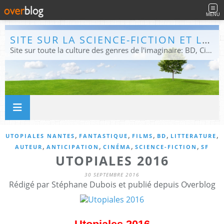
MENU
SITE SUR LA SCIENCE-FICTION ET LE FANTASTIQUE
Site sur toute la culture des genres de l'imaginaire: BD, Cinéma, Livre, Jeux, Théâtre. Présent dans les principaux festivals de film fantastique e de science-fiction, salons et conventions.
,
,
,
,
,
UTOPIALES NANTES
FANTASTIQUE
FILMS
BD
LITTERATURE
,
,
,
,
AUTEUR
ANTICIPATION
CINÉMA
SCIENCE-FICTION
SF
UTOPIALES 2016
30 SEPTEMBRE 2016
Rédigé par Stéphane Dubois et publié depuis Overblog