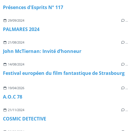
Présences d'Esprits N° 117
29/09/2024
…
PALMARES 2024
21/08/2024
…
John McTiernan: Invité d’honneur
14/08/2024
…
Festival européen du film fantastique de Strasbourg
19/04/2026
…
A.O.C 78
21/11/2024
…
COSMIC DETECTIVE