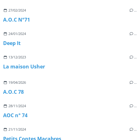
27/02/2024
…
A.O.C N°71
24/01/2024
…
Deep It
13/12/2023
…
La maison Usher
19/04/2026
…
A.O.C 78
28/11/2024
…
AOC n° 74
21/11/2024
…
Petits Contes Macabres