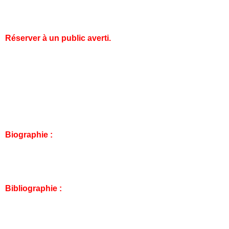
Haruki et un groupe d’élèves vont tout tenter pour s’en
sortir !
Réserver à un public averti.
Date de parution : 03/01/2018
/ ISBN : 978-2-7560-9902-6
Scénariste : OIKAWA Toru
Illustrateur : OIKAWA Toru
Série : INFECTION
Collection : DELCOURT/TONKAM SEINEN
Biographie :
Tooru Oikawa est un jeune auteur qui a fait ses débuts
dans en 2012 avec le manga surnaturel Shin Sekai yori.
Infection est sa 4eme série.
Bibliographie :
Shin Sekai yori 2012
Absolute Duo - Tea Party 2014
From the New World (2013) 2013 à 2015. (7 volumes)