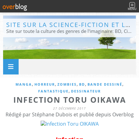
MENU
SITE SUR LA SCIENCE-FICTION ET LE FANTASTIQUE
Site sur toute la culture des genres de l'imaginaire: BD, Cinéma, Livre, Jeux, Théâtre. Présent dans les principaux festivals de film fantastique e de science-fiction, salons et conventions.
,
,
,
,
,
MANGA
HORREUR
ZOMBIES
BD
BANDE DESSINÉ
,
FANTASTIQUE
DESSINATEUR
INFECTION TORU OIKAWA
27 DÉCEMBRE 2017
Rédigé par Stéphane Dubois et publié depuis Overblog