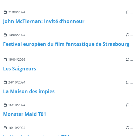
21/08/2024
…
John McTiernan: Invité d’honneur
14/08/2024
…
Festival européen du film fantastique de Strasbourg
19/04/2026
…
Les Saigneurs
24/10/2024
…
La Maison des impies
16/10/2024
…
Monster Maid T01
16/10/2024
…