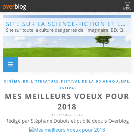
MENU
SITE SUR LA SCIENCE-FICTION ET LE FANTASTIQUE
Site sur toute la culture des genres de l'imaginaire: BD, Cinéma, Livre, Jeux, Théâtre. Présent dans les principaux festivals de film fantastique e de science-fiction, salons et conventions.
,
,
,
,
CINÉMA
BD
LITTERATURE
FESTIVAL DE LA BD ANGOULEME
FESTIVAL
MES MEILLEURS VOEUX POUR
2018
31 DÉCEMBRE 2017
Rédigé par Stéphane Dubois et publié depuis Overblog