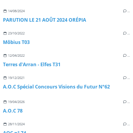
14/08/2024
…
PARUTION LE 21 AOÛT 2024 ORÉPIA
23/10/2022
…
Môbius T03
12/04/2022
…
Terres d'Arran - Elfes T31
19/12/2021
…
A.O.C Spécial Concours Visions du Futur N°62
19/04/2026
…
A.O.C 78
28/11/2024
…