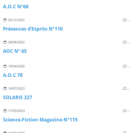
A.O.C N°68
26/12/2022
…
Présences d’Esprits N°110
28/08/2022
…
AOC N° 65
19/04/2026
…
A.O.C 78
10/07/2023
…
SOLARIS 227
17/05/2023
…
Science-Fiction Magazine N°119
17/04/2023
…