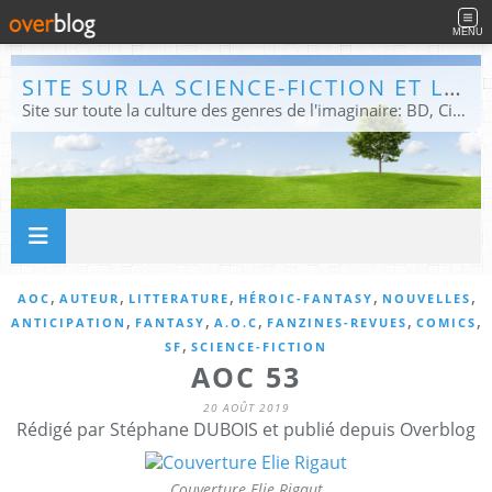
MENU
SITE SUR LA SCIENCE-FICTION ET LE FANTASTIQUE
Site sur toute la culture des genres de l'imaginaire: BD, Cinéma, Livre, Jeux, Théâtre. Présent dans les principaux festivals de film fantastique e de science-fiction, salons et conventions.
,
,
,
,
,
AOC
AUTEUR
LITTERATURE
HÉROIC-FANTASY
NOUVELLES
,
,
,
,
,
ANTICIPATION
FANTASY
A.O.C
FANZINES-REVUES
COMICS
,
SF
SCIENCE-FICTION
AOC 53
20 AOÛT 2019
Rédigé par Stéphane DUBOIS et publié depuis Overblog
Couverture Elie Rigaut