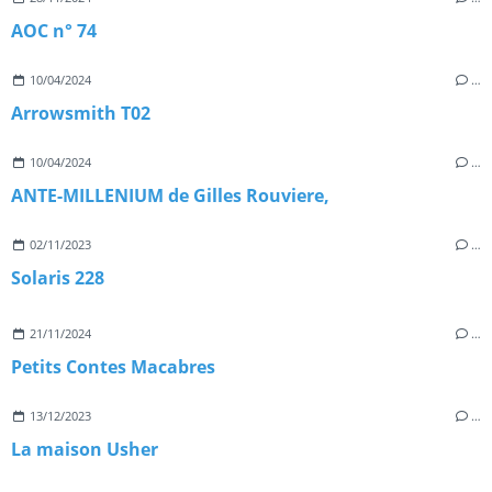
AOC n° 74
10/04/2024
…
Arrowsmith T02
10/04/2024
…
ANTE-MILLENIUM de Gilles Rouviere,
02/11/2023
…
Solaris 228
21/11/2024
…
Petits Contes Macabres
13/12/2023
…
La maison Usher