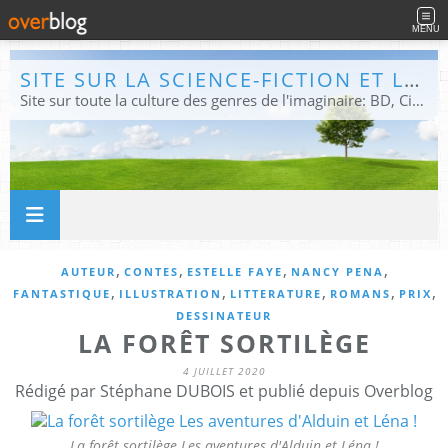
MENU
SITE SUR LA SCIENCE-FICTION ET LE FANTASTIQUE
Site sur toute la culture des genres de l'imaginaire: BD, Cinéma, Livre, Jeux, Théâtre. Présent dans les principaux festivals de film fantastique e de science-fiction, salons et conventions.
,
,
,
,
AUTEUR
CONTES
ESTELLE FAYE
NANCY PENA
,
,
,
,
,
FANTASTIQUE
ILLUSTRATION
LITTERATURE
ROMANS
PRIX
DESSINATEUR
LA FORÊT SORTILÈGE
4 JUILLET 2020
Rédigé par Stéphane DUBOIS et publié depuis Overblog
La forêt sortilège Les aventures d'Alduin et Léna !