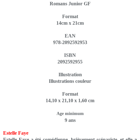
Romans Junior GF
Format
14cm x 21cm
EAN
978-2092592953
ISBN
2092592955
Illustration
Illustrations couleur
Format
14,10 x 21,10 x 1,60 cm
Age minimum
9 ans
Estelle Faye
Estelle Faye a été comédienne, brièvement scénariste, et elle a