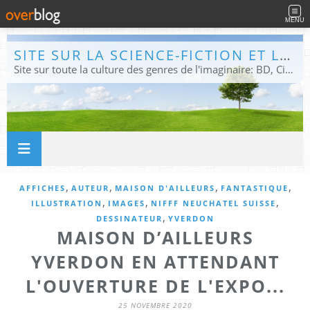
MENU
SITE SUR LA SCIENCE-FICTION ET LE FANTASTIQUE
Site sur toute la culture des genres de l'imaginaire: BD, Cinéma, Livre, Jeux, Théâtre. Présent dans les principaux festivals de film fantastique e de science-fiction, salons et conventions.
,
,
,
,
AFFICHES
AUTEUR
MAISON D'AILLEURS
FANTASTIQUE
,
,
,
ILLUSTRATION
IMAGES
NIFFF NEUCHATEL SUISSE
,
DESSINATEUR
YVERDON
MAISON D’AILLEURS
YVERDON EN ATTENDANT
L'OUVERTURE DE L'EXPO...
25 NOVEMBRE 2020