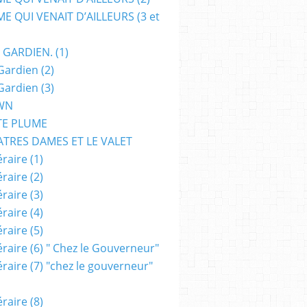
E QUI VENAIT D’AILLEURS (3 et
 GARDIEN. (1)
Gardien (2)
Gardien (3)
WN
TE PLUME
ATRES DAMES ET LE VALET
raire (1)
raire (2)
raire (3)
raire (4)
raire (5)
raire (6) " Chez le Gouverneur"
raire (7) "chez le gouverneur"
raire (8)