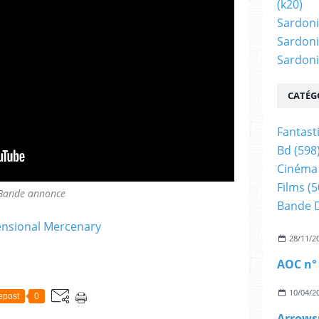
(k20)
Sardoni
Sardoni
Sardonic
CATÉG
Fantast
Bd
(598
Cinéma
Films
(5
Bande annonce
Bande 
28/11/2
AOC n°
10/04/2
epost
0
Arrows