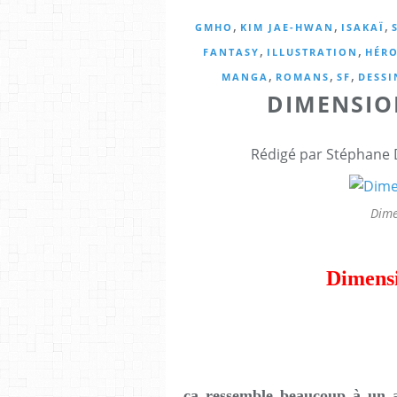
,
,
,
GMHO
KIM JAE-HWAN
ISAKAÏ
,
,
FANTASY
ILLUSTRATION
HÉRO
,
,
,
MANGA
ROMANS
SF
DESSI
DIMENSIO
Rédigé par Stéphane 
Dime
Dimens
ça ressemble beaucoup à un as