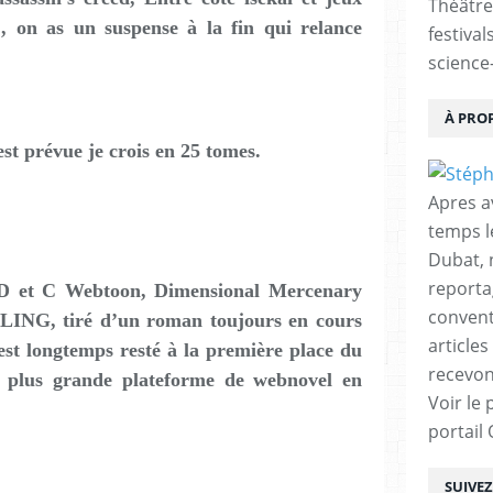
Théâtre
,, on as un suspense à la fin qui relance
festival
science-
À PRO
 est prévue je crois en 25 tomes.
Apres a
temps l
Dubat, 
reporta
 D et C Webtoon, Dimensional Mercenary
conventi
LING, tiré d’un roman toujours en cours
articles
est longtemps resté à la première place du
recevon
plus grande plateforme de webnovel en
Voir le 
portail
SUIVE