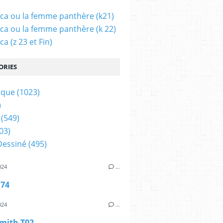
ca ou la femme panthère (k21)
ca ou la femme panthère (k 22)
a (z 23 et Fin)
ORIES
ique
(1023)
)
(549)
03)
Dessiné
(495)
024
…
 74
024
…
mith T02