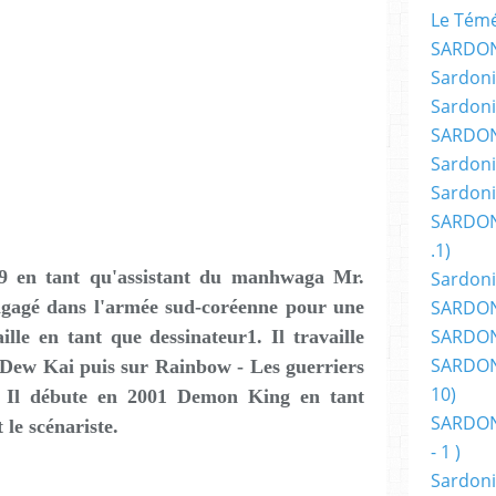
Le Témér
SARDON
Sardoni
Sardoni
SARDON
Sardoni
Sardoni
SARDON
.1)
 en tant qu'assistant du manhwaga Mr.
Sardoni
engagé dans l'armée sud-coréenne pour une
SARDONI
SARDONI
ille en tant que dessinateur1. Il travaille
SARDONI
 Dew Kai puis sur Rainbow - Les guerriers
10)
Il débute en 2001 Demon King en tant
SARDONI
 le scénariste.
- 1 )
Sardoni