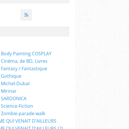
 Body Painting COSPLAY
 Cinéma, de BD, Livres
 Fantasy / Fantastique
 Gothique
 Michel-Dubat
 Mirinar
- SARDONICA
 Science-Fiction
 Zombie-parade-walk
ME QUI VENAIT D’AILLEURS
E QUI VENAIT D’AILLEURS (2)