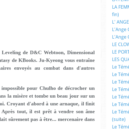
LA FEMM
fin)
L' ANGE
L'Ange 
L'Ange 
LE CLO
LE POR
lo Leveling de D&C Webtoon, Dimensional
LES QU
ntasy de KBooks. Ju-Kyeong vous entraîne
Le Témé
aires envoyés au combat dans d'autres
Le Témé
Le Témé
 impossible pour Chulho de décrocher un
Le Témé
ans la misère et tombe un beau jour sur un
Le Témé
oi. Croyant d'abord à une arnaque, il finit
Le Témé
 Après tout, il est prêt à vendre son âme
Le Témé
(suite)
dait sûrement pas à être... mercenaire dans
Le Témé