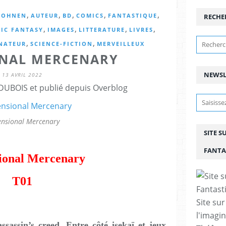
,
,
,
,
,
SOHNEN
AUTEUR
BD
COMICS
FANTASTIQUE
RECHE
,
,
,
,
IC FANTASY
IMAGES
LITTERATURE
LIVRES
,
,
NATEUR
SCIENCE-FICTION
MERVEILLEUX
NAL MERCENARY
NEWSL
13 AVRIL 2022
DUBOIS et publié depuis Overblog
nsional Mercenary
SITE S
FANTA
ional Mercenary
T01
Site sur
l'imagin
sassin’s creed, Entre côté isekaï et jeux