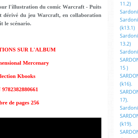
11.2)
 sur l'illustration du comic Warcraft - Puits
Sardoni
et dérivé du jeu Warcraft, en collaboration
Sardoni
t le scénario.
(k13.1)
Sardoni
13.2)
IONS SUR L'ALBUM
Sardoni
SARDON
mensional Mercenary
15 )
SARDON
lection Kbooks
(k16).
 9782382880661
SARDONI
17).
re de pages 256
Sardoni
SARDON
(k19).
SARDON