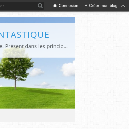
Connexion
+
Créer mon blog
ANTASTIQUE
Site sur toute la culture des genres de l'imaginaire: BD, Cinéma, Livre, Jeux, Théâtre. Présent dans les principaux festivals de film fantastique e de science-fiction, salons et conventions.