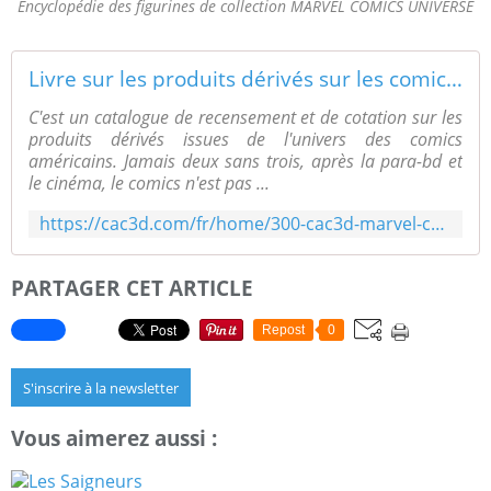
Encyclopédie des figurines de collection MARVEL COMICS UNIVERSE
Livre sur les produits dérivés sur les comics Marvel
C'est un catalogue de recensement et de cotation sur les
produits dérivés issues de l'univers des comics
américains. Jamais deux sans trois, après la para-bd et
le cinéma, le comics n'est pas ...
https://cac3d.com/fr/home/300-cac3d-marvel-comics-universe-4e-edition-9782491066154.html?search_query=ENCYCLOP2DIE+DES+FIGURINES&results=8
PARTAGER CET ARTICLE
Repost
0
S'inscrire à la newsletter
Vous aimerez aussi :