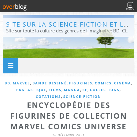
MENU
SITE SUR LA SCIENCE-FICTION ET LE FANTASTIQUE
Site sur toute la culture des genres de l'imaginaire: BD, Cinéma, Livre, Jeux, Théâtre. Présent dans les principaux festivals de film fantastique e de science-fiction, salons et conventions.
,
,
,
,
,
,
BD
MARVEL
BANDE DESSINÉ
FIGURINES
COMICS
CINÉMA
,
,
,
,
,
FANTASTIQUE
FILMS
MANGA
SF
COLLECTIONS
,
COTATIONS
SCIENCE-FICTION
ENCYCLOPÉDIE DES
FIGURINES DE COLLECTION
MARVEL COMICS UNIVERSE
10 DÉCEMBRE 2021