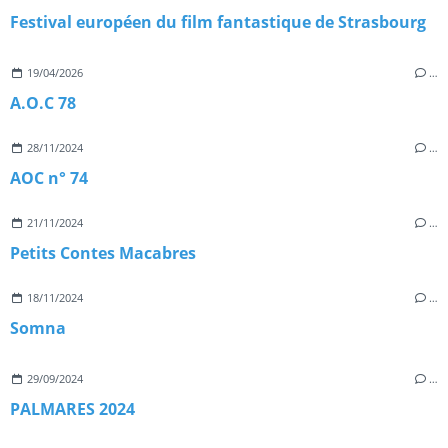
Festival européen du film fantastique de Strasbourg
19/04/2026
…
A.O.C 78
28/11/2024
…
AOC n° 74
21/11/2024
…
Petits Contes Macabres
18/11/2024
…
Somna
29/09/2024
…
PALMARES 2024