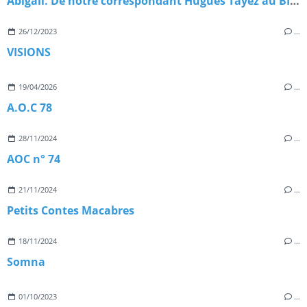
Abigail. De notre correspondant Hugues Tayez au BIFFF 2024
26/12/2023
…
VISIONS
19/04/2026
…
A.O.C 78
28/11/2024
…
AOC n° 74
21/11/2024
…
Petits Contes Macabres
18/11/2024
…
Somna
01/10/2023
…