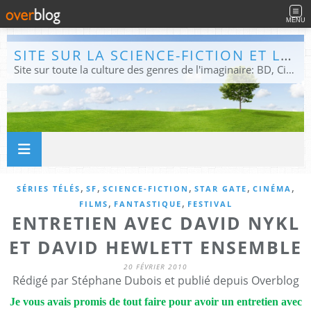
MENU
SITE SUR LA SCIENCE-FICTION ET LE FANTASTIQUE
Site sur toute la culture des genres de l'imaginaire: BD, Cinéma, Livre, Jeux, Théâtre. Présent dans les principaux festivals de film fantastique e de science-fiction, salons et conventions.
,
,
,
,
,
SÉRIES TÉLÉS
SF
SCIENCE-FICTION
STAR GATE
CINÉMA
,
,
FILMS
FANTASTIQUE
FESTIVAL
ENTRETIEN AVEC DAVID NYKL
ET DAVID HEWLETT ENSEMBLE
20 FÉVRIER 2010
Rédigé par Stéphane Dubois et publié depuis Overblog
Je vous avais promis de tout faire pour avoir un entretien avec