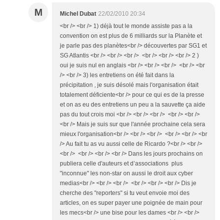
M
Michel Dubat
22/02/2010 20:34
<br /> <br /> 1) déjà tout le monde assiste pas a la
convention on est plus de 6 milliards sur la Planète et
je parle pas des planètes<br /> découvertes par SG1 et
SG Atlantis <br /> <br /> <br /> <br /> <br /> <br /> 2 )
oui je suis nul en anglais <br /> <br /> <br /> <br /> <br
/> <br /> 3) les entretiens on été fait dans la
précipitation , je suis désolé mais l'organisation était
totalement déficiente<br /> pour ce qui es de la presse
et on as eu des entretiens un peu a la sauvette ça aide
pas du tout crois moi <br /> <br /> <br /> <br /> <br />
<br /> Mais je suis sur que l'année prochaine cela sera
mieux l'organisation<br /> <br /> <br /> <br /> <br /> <br
/> Au fait tu as vu aussi celle de Ricardo ?<br /> <br />
<br /> <br /> <br /> <br /> Dans les jours prochains on
publiera celle d'auteurs et d’associations plus
"inconnue" les non-star on aussi le droit aux cyber
medias<br /> <br /> <br /> <br /> <br /> <br /> Dis je
cherche des "reporters" si tu veut envoie moi des
articles, on es super payer une poignée de main pour
les mecs<br /> une bise pour les dames <br /> <br />