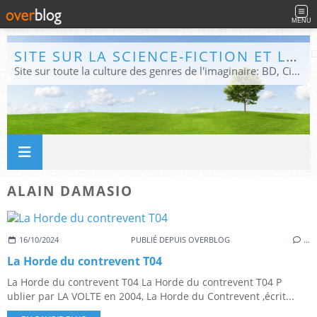
MENU
SITE SUR LA SCIENCE-FICTION ET LE FANTASTIQUE
Site sur toute la culture des genres de l'imaginaire: BD, Cinéma, Livre, Jeux, Théâtre. Présent dans les principaux festivals de film fantastique e de science-fiction, salons et conventions.
ALAIN DAMASIO
16/10/2024
PUBLIÉ DEPUIS OVERBLOG
…
La Horde du contrevent T04
La Horde du contrevent T04 La Horde du contrevent T04 P
ublier par LA VOLTE en 2004, La Horde du Contrevent ,écrit...