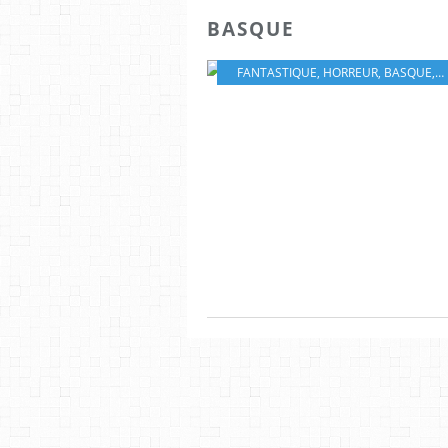
BASQUE
FANTASTIQUE
,
HORREUR
,
BASQUE
,
D