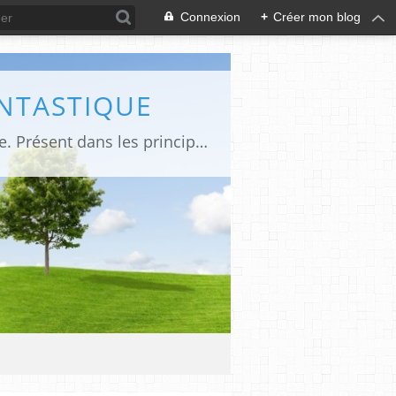
Connexion
+
Créer mon blog
ANTASTIQUE
Site sur toute la culture des genres de l'imaginaire: BD, Cinéma, Livre, Jeux, Théâtre. Présent dans les principaux festivals de film fantastique e de science-fiction, salons et conventions.