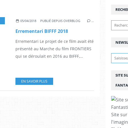
RECHE
EVIL
,
DIABLE
,
BIFFF BRUXELLES BELGIQUE
,
FESTIVAL
,
FILMS
05/04/2018
PUBLIÉ DEPUIS OVERBLOG
…
Errementari BIFFF 2018
Errementari Le projet de ce film avait été
NEWSL
présenté au Marche du film FRONTIERS
qui se déroulait en 2016 au BIFFF,...
SITE S
EN SAVOIR PLUS
FANTA
Site sur
l'imagin