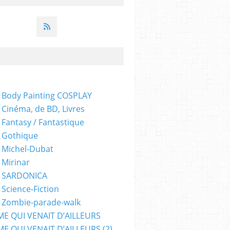
 Body Painting COSPLAY
 Cinéma, de BD, Livres
 Fantasy / Fantastique
 Gothique
 Michel-Dubat
 Mirinar
- SARDONICA
 Science-Fiction
 Zombie-parade-walk
ME QUI VENAIT D’AILLEURS
E QUI VENAIT D’AILLEURS (2)