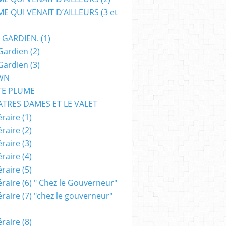
E QUI VENAIT D’AILLEURS (3 et
 GARDIEN. (1)
Gardien (2)
Gardien (3)
WN
TE PLUME
ATRES DAMES ET LE VALET
raire (1)
raire (2)
raire (3)
raire (4)
raire (5)
raire (6) " Chez le Gouverneur"
raire (7) "chez le gouverneur"
raire (8)