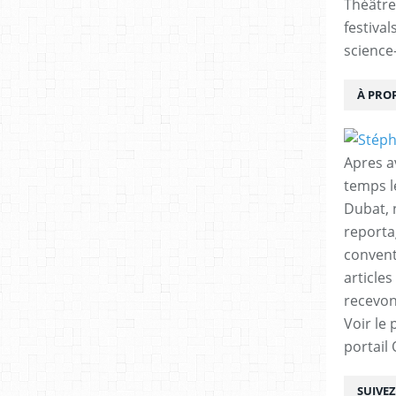
Théâtre
festival
science-
À PRO
Apres a
temps l
Dubat, 
reporta
conventi
articles
recevon
Voir le 
portail
SUIVE