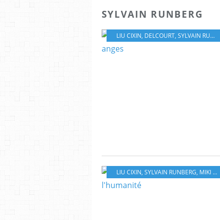
SYLVAIN RUNBERG
LIU CIXIN
,
DELCOURT
,
SYLVAIN RUNBERG
LIU CIXIN
,
SYLVAIN RUNBERG
,
MIKI MONTLLÒ