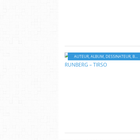
AUTEUR
,
ALBUM
,
DESSINATEUR
,
BD
,