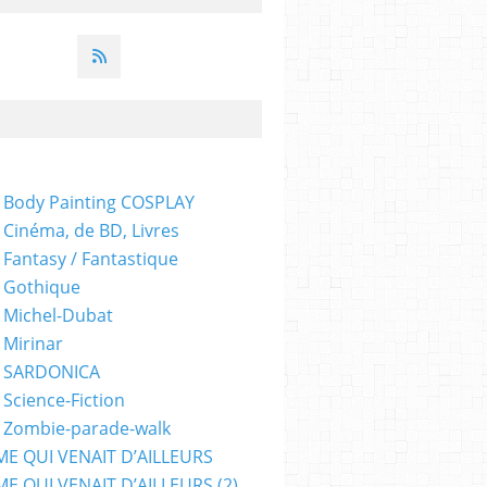
 Body Painting COSPLAY
 Cinéma, de BD, Livres
 Fantasy / Fantastique
 Gothique
 Michel-Dubat
 Mirinar
- SARDONICA
 Science-Fiction
 Zombie-parade-walk
ME QUI VENAIT D’AILLEURS
E QUI VENAIT D’AILLEURS (2)