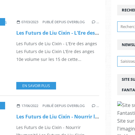
RECHE
,
MA YI
,
SCIENCE FICTION
,
BD
,
DESSINATEUR
,
AUTEUR
,
ANTICIPATION
,
ETHI
07/03/2023
PUBLIÉ DEPUIS OVERBLOG
…
Les Futurs de Liu Cixin - L'Ere des anges
Les Futurs de Liu Cixin - L'Ere des anges
NEWSL
Les Futurs de Liu Cixin L'Ere des anges
10e volume sur les 15 de cette...
SITE S
EN SAVOIR PLUS
FANTA
,
MIQUEL MONTILLO
,
ALBUM BD
,
BD
,
BANDE DESSINÉ
,
COMICS
,
ALBUM
17/06/2022
PUBLIÉ DEPUIS OVERBLOG
…
Les Futurs de Liu Cixin - Nourrir l'humanité
Site sur
Les Futurs de Liu Cixin - Nourrir
l'imagin