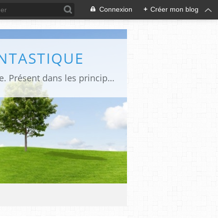
Connexion
+
Créer mon blog
ANTASTIQUE
Site sur toute la culture des genres de l'imaginaire: BD, Cinéma, Livre, Jeux, Théâtre. Présent dans les principaux festivals de film fantastique e de science-fiction, salons et conventions.