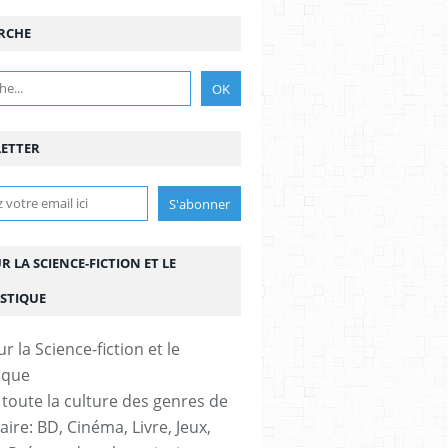
RCHE
QUE
ETTER
UR LA SCIENCE-FICTION ET LE
STIQUE
,
AUTEUR
,
DELCOURT
,
EDITIONS DELCOURT
,
ILLUSTRATEUR
,
LITTERATURE
,
MAN
 toute la culture des genres de
aire: BD, Cinéma, Livre, Jeux,