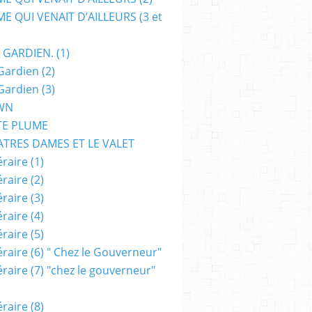
E QUI VENAIT D’AILLEURS (3 et
 GARDIEN. (1)
Gardien (2)
Gardien (3)
WN
TE PLUME
ATRES DAMES ET LE VALET
raire (1)
raire (2)
raire (3)
raire (4)
raire (5)
raire (6) " Chez le Gouverneur"
raire (7) "chez le gouverneur"
raire (8)