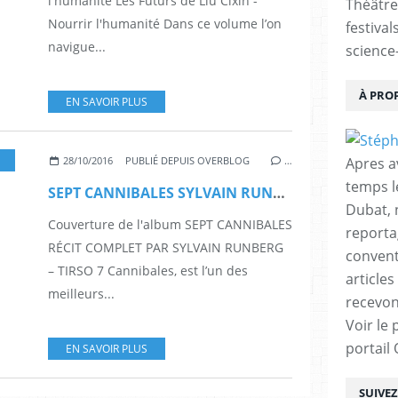
l'humanité Les Futurs de Liu Cixin -
Théâtre
Nourrir l'humanité Dans ce volume l’on
festival
navigue...
science-
À PRO
EN SAVOIR PLUS
BANDE DESSINÉ
,
HORREUR
,
DELCOURT
,
SYLVAIN RUNBERG
,
TIRSO
Apres a
28/10/2016
PUBLIÉ DEPUIS OVERBLOG
…
temps l
SEPT CANNIBALES SYLVAIN RUNBERG – TIRSO
Dubat, 
Couverture de l'album SEPT CANNIBALES
reporta
RÉCIT COMPLET PAR SYLVAIN RUNBERG
conventi
– TIRSO 7 Cannibales, est l’un des
articles
meilleurs...
recevon
Voir le 
portail
EN SAVOIR PLUS
SUIVE