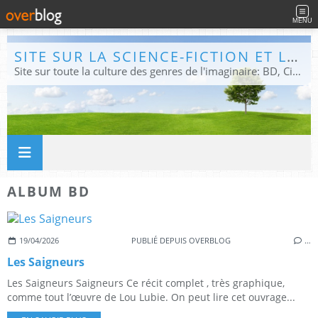
MENU
SITE SUR LA SCIENCE-FICTION ET LE FANTASTIQUE
Site sur toute la culture des genres de l'imaginaire: BD, Cinéma, Livre, Jeux, Théâtre. Présent dans les principaux festivals de film fantastique e de science-fiction, salons et conventions.
ALBUM BD
19/04/2026
PUBLIÉ DEPUIS OVERBLOG
…
Les Saigneurs
Les Saigneurs Saigneurs Ce récit complet , très graphique,
comme tout l’œuvre de Lou Lubie. On peut lire cet ouvrage...