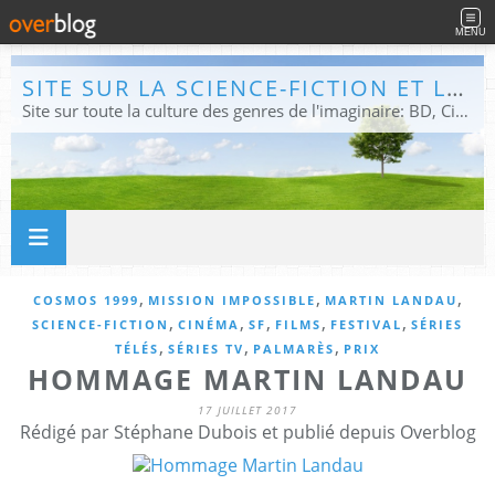
MENU
SITE SUR LA SCIENCE-FICTION ET LE FANTASTIQUE
Site sur toute la culture des genres de l'imaginaire: BD, Cinéma, Livre, Jeux, Théâtre. Présent dans les principaux festivals de film fantastique e de science-fiction, salons et conventions.
,
,
,
COSMOS 1999
MISSION IMPOSSIBLE
MARTIN LANDAU
,
,
,
,
,
SCIENCE-FICTION
CINÉMA
SF
FILMS
FESTIVAL
SÉRIES
,
,
,
TÉLÉS
SÉRIES TV
PALMARÈS
PRIX
HOMMAGE MARTIN LANDAU
17 JUILLET 2017
Rédigé par Stéphane Dubois et publié depuis Overblog