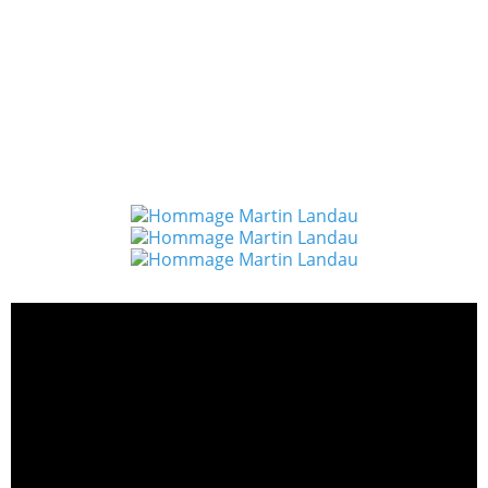
acteur en tant que Guest dans une série télévisée FBI :
Portés disparus (2002–2009)
2005 : nommé au Primetime Emmy Awards du meilleur
acteur en tant que Guest dans une série télévisée FBI :
Portés disparus (2002–2009)
2007 : nommé au Primetime Emmy Awards du meilleur
acteur en tant que Guest dans une série dramatique
Entourage (2004–2011)