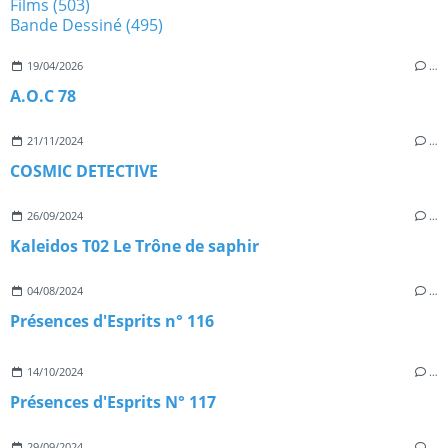
Films
(503)
Bande Dessiné
(495)
19/04/2026
…
A.O.C 78
21/11/2024
…
COSMIC DETECTIVE
26/09/2024
…
Kaleidos T02 Le Trône de saphir
04/08/2024
…
Présences d'Esprits n° 116
14/10/2024
…
Présences d'Esprits N° 117
29/09/2024
…