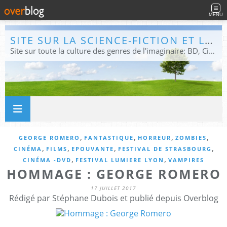
MENU
SITE SUR LA SCIENCE-FICTION ET LE FANTASTIQUE
Site sur toute la culture des genres de l'imaginaire: BD, Cinéma, Livre, Jeux, Théâtre. Présent dans les principaux festivals de film fantastique e de science-fiction, salons et conventions.
,
,
,
,
GEORGE ROMERO
FANTASTIQUE
HORREUR
ZOMBIES
,
,
,
,
CINÉMA
FILMS
EPOUVANTE
FESTIVAL DE STRASBOURG
,
,
CINÉMA -DVD
FESTIVAL LUMIERE LYON
VAMPIRES
HOMMAGE : GEORGE ROMERO
17 JUILLET 2017
Rédigé par Stéphane Dubois et publié depuis Overblog