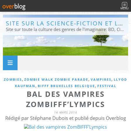
MENU
SITE SUR LA SCIENCE-FICTION ET LE FANTASTIQUE
Site sur toute la culture des genres de l'imaginaire: BD, Cinéma, Livre, Jeux, Théâtre. Présent dans les principaux festivals de film fantastique e de science-fiction, salons et conventions.
,
,
,
ZOMBIES
ZOMBIE WALK ZOMBIE PARADE
VAMPIRES
LLYOD
,
,
KAUFMAN
BIFFF BRUXELLES BELGIQUE
FESTIVAL
BAL DES VAMPIRES
ZOMBIFFF’LYMPICS
16 MARS 2018
Rédigé par Stéphane Dubois et publié depuis Overblog