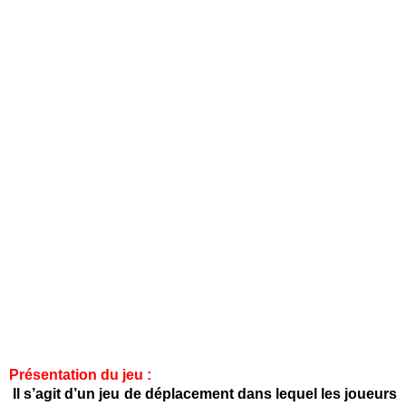
Un concert Live sera organisé pendant la journée ainsi
que la revanche tant attendue entre les journalistes et
les zombies.
A l’occasion de la coupe du monde de foot, un grand
match sera organisé au Parc Royal entre les zombies et
les journalistes qui avaient perdu il y a 4 ans faute de
joueurs encore vivants sur le terrain.
Les zombies pourront alors aussi préparer quelques
pas de dance pour un flashmob inoubliable.
Le BGF (Brussels Games Festival) organisera aussi une
des épreuves :
Apocalypse au zoo de Carson City « Live »
Présentation du jeu :
Il s’agit d’un jeu de déplacement dans lequel les joueurs