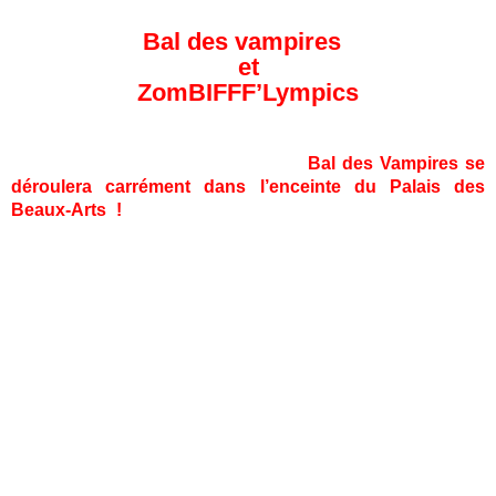
Bal des vampires
et
ZomBIFFF’Lympics
Eh oui ! Cette année, le mythique
Bal des Vampires se
déroulera carrément dans l’enceinte du Palais des
Beaux-Arts !
Autant vous dire que le samedi 7 avril
risque de voir un bon paquet de créatures étranges
déambuler non loin des œuvres de Fernand Léger…
Alors, si l’envie vous titille de passer une soirée hors
normes, où stars grimées et festivaliers déguisés se
déhanchent sur des rythmes endiablés, n’hésitez plus :
cette fois, le Bal est au centre de la capitale européenne,
niark niark niark !!!
Et si vous avez du mal à vous faire une tête de déterré
pour l’occasion, n’hésitez pas à laisser votre sort entre
les mains expertes de nos maquilleurs et coiffeurs.