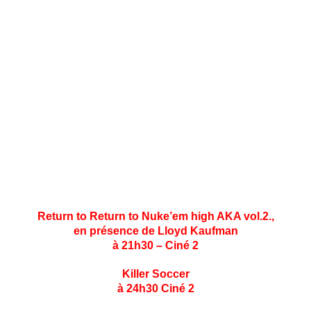
Kaufmann
12h15 : Début des ZomBIFFF’lympics
13h15 : Concert live
14h : Match de foot « Zombies vs Journalistes ». Pause
des épreuves olympiques
14h30 : Début de l’Animation Carson City BGF
15h30: Flashmob / chorégraphie
16h: 2e Animation Carson City BGF
17h : Cérémonie de clôture de la ZomBIFFF – Remise
des prix
Et la ZomBIFFF Day se terminera avec deux films
spéciaux ZomBIFFF :
Return to Return to Nuke’em high AKA vol.2.,
en présence de Lloyd Kaufman
à 21h30 – Ciné 2
Killer Soccer
à 24h30 Ciné 2