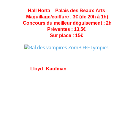
Hall Horta – Palais des Beaux-Arts
Maquillage/coiffure : 3€ (de 20h à 1h)
Concours du meilleur déguisement : 2h
Préventes : 13,5€
Sur place : 15€
Les ZomBIFFF’Lympics ont l’honneur cette année
d’accueillir
Lloyd Kaufman
qui sera le parrain de la
journée et qui ouvrira les 4e Jeux Olympiques pour
Zombies lors d’une cérémonie inoubliable où notre
zombie porteur de la flamme arrivera après 13 jours de
course… heu, de marche, depuis le Drakulen Pis.
Outre les épreuves habituelles telles que le lancer de
colonne vertébrale ou le tire de boyaux de jeune mariée,
nous intégrerons la parade sous forme de marathon
dans le Parc Royal.