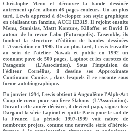
Christophe Menu et découvre la bande dessinée
autrement qu'en album 46 pages couleurs. Un an plus
tard, Lewis apprend à développer son style graphique
en réalisant un fanzine, ACCI H3319. Il rejoint ensuite
Menu, Stanislas, Mattt Konture, Killoffer et David B
autour de la revue Labo (Futuropolis). Ensemble, ils
fondent la structure d'édition de bandes dessinées
L'Association en 1990. Un an plus tard, Lewis travaille
au sein de l'atelier Nawak et publie en 1992 un
étonnant pavé de 500 pages, Lapinot et les carottes de
Patagonie (L'Association). Sous l'impulsion de
l'éditeur Cornélius, il dessine ses Approximate
Continuum Comics , dans lesquels il se raconte sous
forme autobiographique.
En janvier 1994, Lewis obtient à Angoulême l'Alph-Art
Coup de coeur pour son livre Slaloms (L'Association).
Durant cette année décisive, il devient papa, signe chez
Dargaud la série Lapinot et quitte Paris pour le sud de
la France. La période 1997-1999 voit naître de
nombreux projets, comme une nouvelle série d'héroic-
fantasy à la numérotation titanesque et audacieuse,