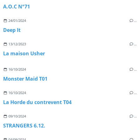
A.O.C N°71
24/01/2024
…
Deep It
13/12/2023
…
La maison Usher
16/10/2024
…
Monster Maid T01
16/10/2024
…
La Horde du contrevent T04
09/10/2024
…
STRANGERS 6.12.
04/09/2024
…