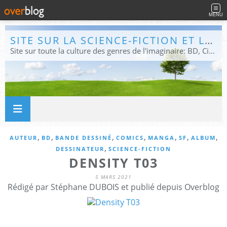
MENU
SITE SUR LA SCIENCE-FICTION ET LE FANTASTIQUE
Site sur toute la culture des genres de l'imaginaire: BD, Cinéma, Livre, Jeux, Théâtre. Présent dans les principaux festivals de film fantastique e de science-fiction, salons et conventions.
,
,
,
,
,
,
,
AUTEUR
BD
BANDE DESSINÉ
COMICS
MANGA
SF
ALBUM
,
DESSINATEUR
SCIENCE-FICTION
DENSITY T03
5 MARS 2021
Rédigé par Stéphane DUBOIS et publié depuis Overblog