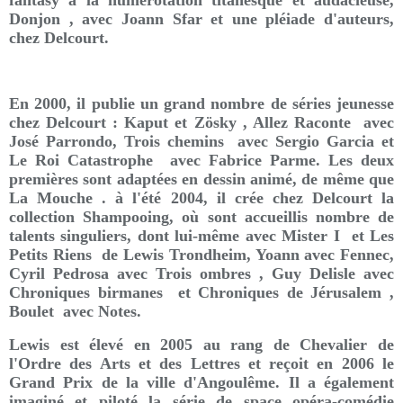
Donjon , avec Joann Sfar et une pléiade d'auteurs,
chez Delcourt.
En 2000, il publie un grand nombre de séries jeunesse
chez Delcourt : Kaput et Zösky , Allez Raconte avec
José Parrondo, Trois chemins avec Sergio Garcia et
Le Roi Catastrophe avec Fabrice Parme. Les deux
premières sont adaptées en dessin animé, de même que
La Mouche . à l'été 2004, il crée chez Delcourt la
collection Shampooing, où sont accueillis nombre de
talents singuliers, dont lui-même avec Mister I et Les
Petits Riens de Lewis Trondheim, Yoann avec Fennec,
Cyril Pedrosa avec Trois ombres , Guy Delisle avec
Chroniques birmanes et Chroniques de Jérusalem ,
Boulet avec Notes.
Lewis est élevé en 2005 au rang de Chevalier de
l'Ordre des Arts et des Lettres et reçoit en 2006 le
Grand Prix de la ville d'Angoulême. Il a également
imaginé et piloté la série de space opéra-comédie