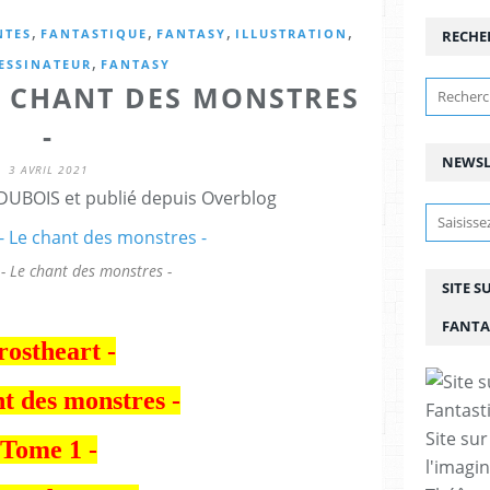
,
,
,
,
NTES
FANTASTIQUE
FANTASY
ILLUSTRATION
RECHE
,
ESSINATEUR
FANTASY
E CHANT DES MONSTRES
-
NEWSL
3 AVRIL 2021
DUBOIS et publié depuis Overblog
 - Le chant des monstres -
SITE S
FANTA
rostheart -
t des monstres -
Site sur
Tome 1 -
l'imagin