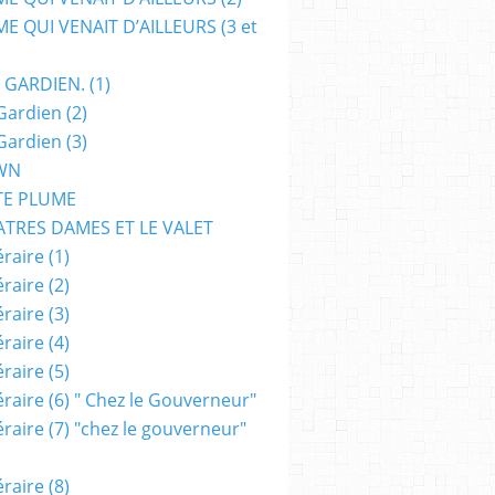
E QUI VENAIT D’AILLEURS (3 et
 GARDIEN. (1)
Gardien (2)
Gardien (3)
WN
TE PLUME
ATRES DAMES ET LE VALET
raire (1)
raire (2)
raire (3)
raire (4)
raire (5)
raire (6) " Chez le Gouverneur"
raire (7) "chez le gouverneur"
raire (8)