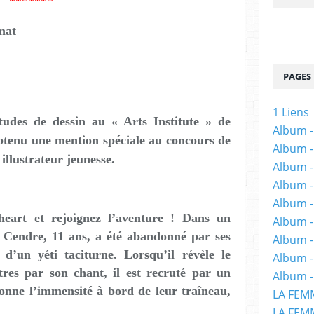
*******
mat
PAGES
1 Liens
tudes de dessin au « Arts Institute » de
Album -
btenu une mention spéciale au concours de
Album -
llustrateur jeunesse.
Album -
Album -
Album -
art et rejoignez l’aventure ! Dans un
Album -
 Cendre, 11 ans, a été abandonné par ses
Album 
 d’un yéti taciturne. Lorsqu’il révèle le
Album -
res par son chant, il est recruté par un
Album -
lonne l’immensité à bord de leur traîneau,
LA FEM
LA FEMM