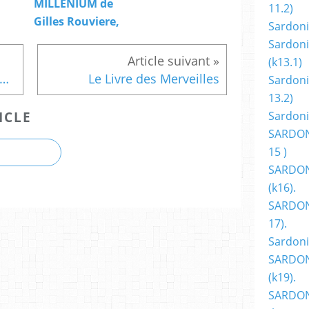
MILLENIUM de
11.2)
Gilles Rouviere,
Sardoni
Sardoni
(k13.1)
 NIFFF S’ALLIE AVEC SUPERMAFIA
Le Livre des Merveilles
Sardoni
13.2)
ICLE
Sardoni
SARDON
15 )
SARDON
(k16).
SARDONI
17).
Sardoni
SARDON
(k19).
SARDON