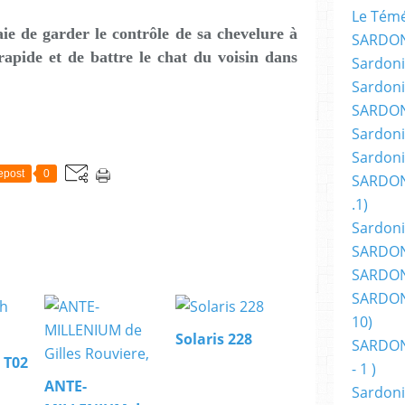
Le Témér
aie de garder le contrôle de sa chevelure à
SARDON
rapide et de battre le chat du voisin dans
Sardoni
Sardoni
SARDON
Sardoni
Sardoni
epost
0
SARDON
.1)
Sardoni
SARDONI
SARDONI
SARDONI
10)
Solaris 228
SARDONI
 T02
- 1 )
ANTE-
Sardoni