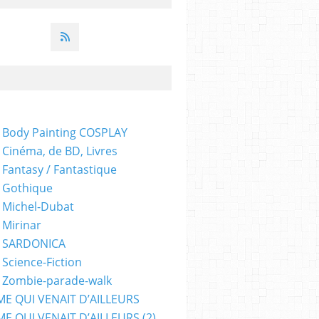
 Body Painting COSPLAY
 Cinéma, de BD, Livres
 Fantasy / Fantastique
 Gothique
 Michel-Dubat
 Mirinar
- SARDONICA
 Science-Fiction
 Zombie-parade-walk
ME QUI VENAIT D’AILLEURS
E QUI VENAIT D’AILLEURS (2)