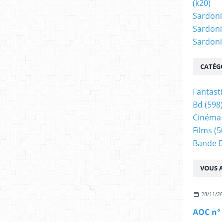
(k20)
Sardoni
Sardoni
Sardonic
CATÉG
Fantast
Bd
(598
Cinéma
Films
(5
Bande 
VOUS A
28/11/2
AOC n°