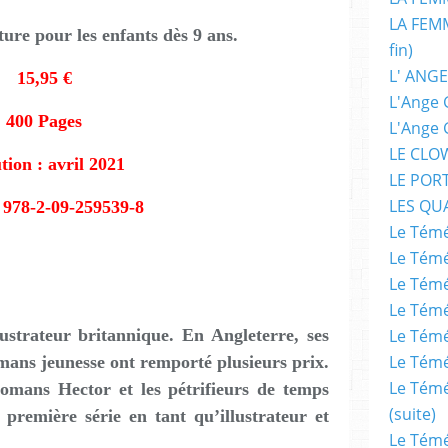
LA FEMM
ure pour les enfants dès 9 ans.
fin)
L' ANGE
15,95 €
L'Ange 
400 Pages
L'Ange 
LE CLO
tion : avril 2021
LE POR
LES QU
 978-2-09-259539-8
Le Témé
Le Témé
Le Témé
Le Témé
lustrateur britannique. En Angleterre, ses
Le Témé
Le Témé
omans jeunesse ont remporté plusieurs prix.
Le Témé
e romans Hector et les pétrifieurs de temps
(suite)
 première série en tant qu’illustrateur et
Le Témé