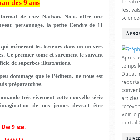
Théâtre
an dès 9 ans
festival
 format de chez Nathan. Nous offre une
science-
uveau personnage, la petite Cendre de 11
À PRO
, qui mèneront les lecteurs dans un univers
res. Ce premier tome et surement le suivant
Apres a
cie de superbes illustrations.
temps l
Dubat, 
eu dommage que le l’éditeur, ne nous est
reporta
uis préparatoires.
conventi
ommande très vivement cette nouvelle série
articles
’imagination de nos jeunes devrait être
recevon
Voir le 
portail
Dès 9 ans.
SUIVE