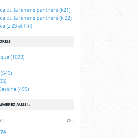
ca ou la femme panthère (k21)
ca ou la femme panthère (k 22)
a (z 23 et Fin)
ORIES
ique
(1023)
)
(549)
03)
Dessiné
(495)
IMEREZ AUSSI :
024
…
 74