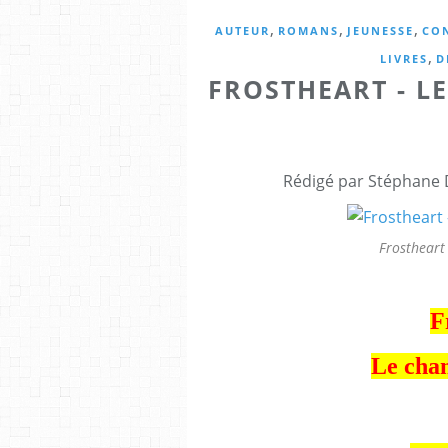
,
,
,
AUTEUR
ROMANS
JEUNESSE
CO
,
LIVRES
D
FROSTHEART - L
Rédigé par Stéphane 
Frostheart
F
Le chan