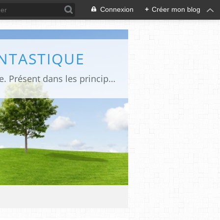
Connexion
+
Créer mon blog
ANTASTIQUE
Site sur toute la culture des genres de l'imaginaire: BD, Cinéma, Livre, Jeux, Théâtre. Présent dans les principaux festivals de film fantastique e de science-fiction, salons et conventions.