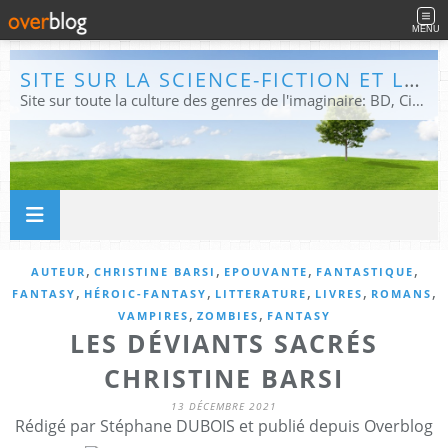
MENU
SITE SUR LA SCIENCE-FICTION ET LE FANTASTIQUE
Site sur toute la culture des genres de l'imaginaire: BD, Cinéma, Livre, Jeux, Théâtre. Présent dans les principaux festivals de film fantastique e de science-fiction, salons et conventions.
,
,
,
,
AUTEUR
CHRISTINE BARSI
EPOUVANTE
FANTASTIQUE
,
,
,
,
,
FANTASY
HÉROIC-FANTASY
LITTERATURE
LIVRES
ROMANS
,
,
VAMPIRES
ZOMBIES
FANTASY
LES DÉVIANTS SACRÉS
CHRISTINE BARSI
13 DÉCEMBRE 2021
Rédigé par Stéphane DUBOIS et publié depuis Overblog