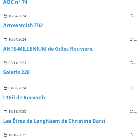
AOC n° 74
10/04/2024
…
Arrowsmith T02
10/04/2024
…
ANTE-MILLENIUM de Gilles Rouviere,
02/11/2023
…
Solaris 228
01/08/2024
…
L’Œil de Reevanh
19/11/2023
…
Les Êtres de Langhãem de Christine Barsi
10/10/2022
…