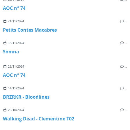
AOC n° 74
21/11/2024
…
Petits Contes Macabres
18/11/2024
…
Somna
28/11/2024
…
AOC n° 74
14/11/2024
…
BRZRKR - Bloodlines
29/10/2024
…
Walking Dead - Clementine T02