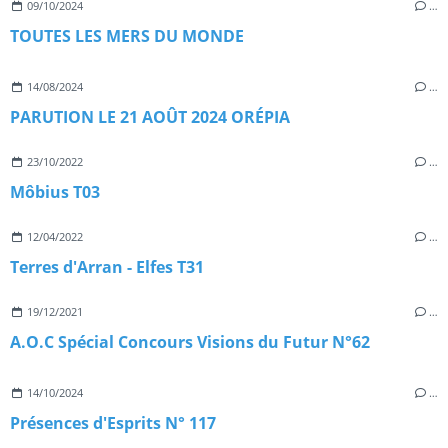
09/10/2024
…
TOUTES LES MERS DU MONDE
14/08/2024
…
PARUTION LE 21 AOÛT 2024 ORÉPIA
23/10/2022
…
Môbius T03
12/04/2022
…
Terres d'Arran - Elfes T31
19/12/2021
…
A.O.C Spécial Concours Visions du Futur N°62
14/10/2024
…
Présences d'Esprits N° 117