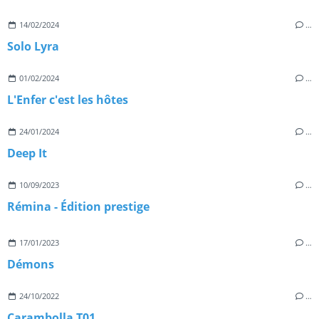
14/02/2024
…
Solo Lyra
01/02/2024
…
L'Enfer c'est les hôtes
24/01/2024
…
Deep It
10/09/2023
…
Rémina - Édition prestige
17/01/2023
…
Démons
24/10/2022
…
Carambolla T01