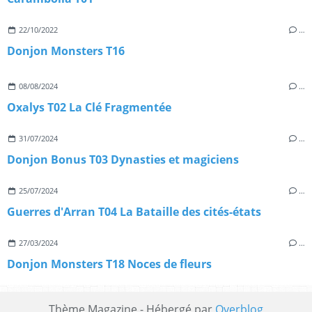
22/10/2022
…
Donjon Monsters T16
08/08/2024
…
Oxalys T02 La Clé Fragmentée
31/07/2024
…
Donjon Bonus T03 Dynasties et magiciens
25/07/2024
…
Guerres d'Arran T04 La Bataille des cités-états
27/03/2024
…
Donjon Monsters T18 Noces de fleurs
Thème Magazine - Hébergé par
Overblog