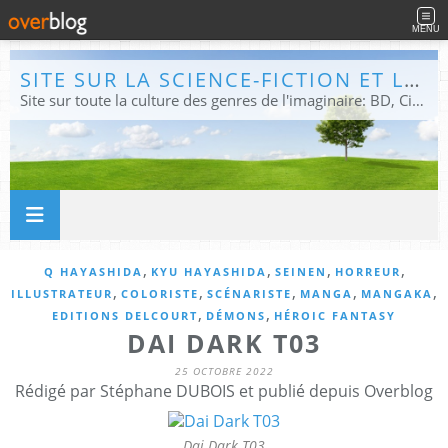
MENU
SITE SUR LA SCIENCE-FICTION ET LE FANTASTIQUE
Site sur toute la culture des genres de l'imaginaire: BD, Cinéma, Livre, Jeux, Théâtre. Présent dans les principaux festivals de film fantastique e de science-fiction, salons et conventions.
,
,
,
,
Q HAYASHIDA
KYU HAYASHIDA
SEINEN
HORREUR
,
,
,
,
,
ILLUSTRATEUR
COLORISTE
SCÉNARISTE
MANGA
MANGAKA
,
,
EDITIONS DELCOURT
DÉMONS
HÉROIC FANTASY
DAI DARK T03
25 OCTOBRE 2022
Rédigé par Stéphane DUBOIS et publié depuis Overblog
Dai Dark T03