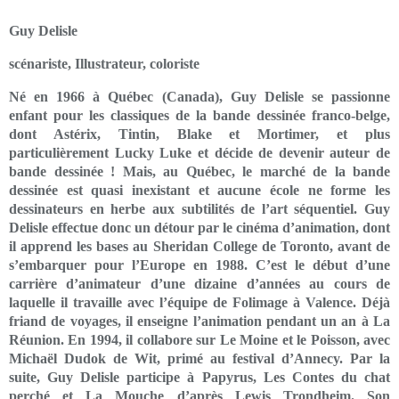
Guy Delisle
scénariste, Illustrateur, coloriste
Né en 1966 à Québec (Canada), Guy Delisle se passionne
enfant pour les classiques de la bande dessinée franco-belge,
dont Astérix, Tintin, Blake et Mortimer, et plus
particulièrement Lucky Luke et décide de devenir auteur de
bande dessinée ! Mais, au Québec, le marché de la bande
dessinée est quasi inexistant et aucune école ne forme les
dessinateurs en herbe aux subtilités de l’art séquentiel. Guy
Delisle effectue donc un détour par le cinéma d’animation, dont
il apprend les bases au Sheridan College de Toronto, avant de
s’embarquer pour l’Europe en 1988. C’est le début d’une
carrière d’animateur d’une dizaine d’années au cours de
laquelle il travaille avec l’équipe de Folimage à Valence. Déjà
friand de voyages, il enseigne l’animation pendant un an à La
Réunion. En 1994, il collabore sur Le Moine et le Poisson, avec
Michaël Dudok de Wit, primé au festival d’Annecy. Par la
suite, Guy Delisle participe à Papyrus, Les Contes du chat
perché et La Mouche d’après Lewis Trondheim. Son