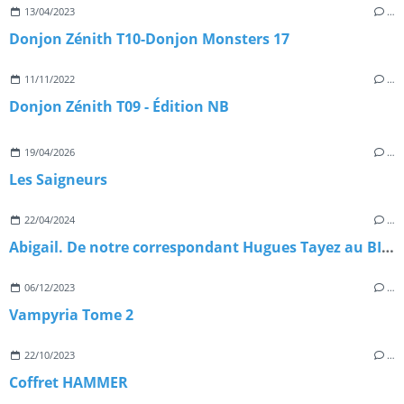
13/04/2023
…
Donjon Zénith T10-Donjon Monsters 17
11/11/2022
…
Donjon Zénith T09 - Édition NB
19/04/2026
…
Les Saigneurs
22/04/2024
…
Abigail. De notre correspondant Hugues Tayez au BIFFF 2024
06/12/2023
…
Vampyria Tome 2
22/10/2023
…
Coffret HAMMER