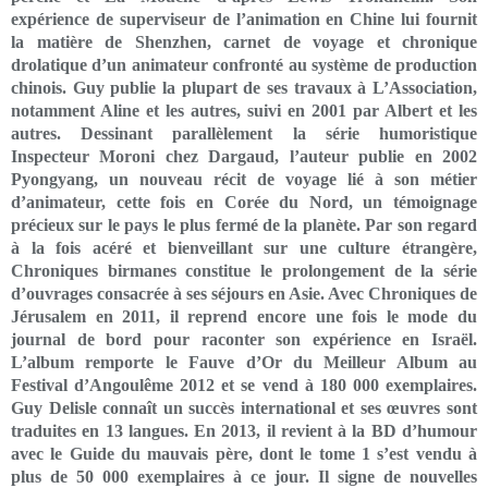
expérience de superviseur de l’animation en Chine lui fournit
la matière de Shenzhen, carnet de voyage et chronique
drolatique d’un animateur confronté au système de production
chinois. Guy publie la plupart de ses travaux à L’Association,
notamment Aline et les autres, suivi en 2001 par Albert et les
autres. Dessinant parallèlement la série humoristique
Inspecteur Moroni chez Dargaud, l’auteur publie en 2002
Pyongyang, un nouveau récit de voyage lié à son métier
d’animateur, cette fois en Corée du Nord, un témoignage
précieux sur le pays le plus fermé de la planète. Par son regard
à la fois acéré et bienveillant sur une culture étrangère,
Chroniques birmanes constitue le prolongement de la série
d’ouvrages consacrée à ses séjours en Asie. Avec Chroniques de
Jérusalem en 2011, il reprend encore une fois le mode du
journal de bord pour raconter son expérience en Israël.
L’album remporte le Fauve d’Or du Meilleur Album au
Festival d’Angoulême 2012 et se vend à 180 000 exemplaires.
Guy Delisle connaît un succès international et ses œuvres sont
traduites en 13 langues. En 2013, il revient à la BD d’humour
avec le Guide du mauvais père, dont le tome 1 s’est vendu à
plus de 50 000 exemplaires à ce jour. Il signe de nouvelles