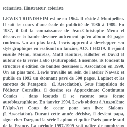
scénariste, Illustrateur, coloriste
LEWIS TRONDHEIM est né en 1964. Il réside à Montpellier.
Il suit les cours d'une école de publicité de 1986 à 1989. En
1987, il fait la connaissance de Jean-Christophe Menu et
découvre la bande dessinée autrement qu'en album 46 pages
couleurs. Un an plus tard, Lewis apprend à développer son
style graphique en réalisant un fanzine, ACCI H3319. Il rejoint
ensuite Menu, Stanislas, Mattt Konture, Killoffer et David B
autour de la revue Labo (Futuropolis). Ensemble, ils fondent la
structure d'édition de bandes dessinées L'Association en 1990.
Un an plus tard, Lewis travaille au sein de l'atelier Nawak et
publie en 1992 un étonnant pavé de 500 pages, Lapinot et les
carottes de Patagonie (L'Association). Sous l'impulsion de
l'éditeur Cornélius, il dessine ses Approximate Continuum
Comics , dans lesquels il se raconte sous forme
autobiographique. En janvier 1994, Lewis obtient à Angoulême
l'Alph-Art Coup de coeur pour son livre Slaloms
(L'Association). Durant cette année décisive, il devient papa,
signe chez Dargaud la série Lapinot et quitte Paris pour le sud
de la France. La période 1997-1999 voit naître de nombreux