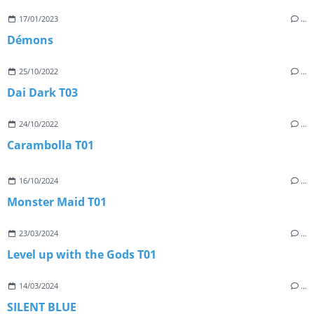
17/01/2023
…
Démons
25/10/2022
…
Dai Dark T03
24/10/2022
…
Carambolla T01
16/10/2024
…
Monster Maid T01
23/03/2024
…
Level up with the Gods T01
14/03/2024
…
SILENT BLUE