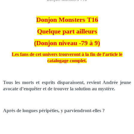
Donjon Monsters T16
Quelque part ailleurs
(Donjon niveau -79 à 9)
Les fans de cet univers trouveront à la fin de l’article le
catalogage complet.
Tous les morts et esprits disparaissent, revient Andrée jeune
avocate d’enquêter et de trouver la solution au mystère.
Après de longues péripéties, y parviendront-elles ?