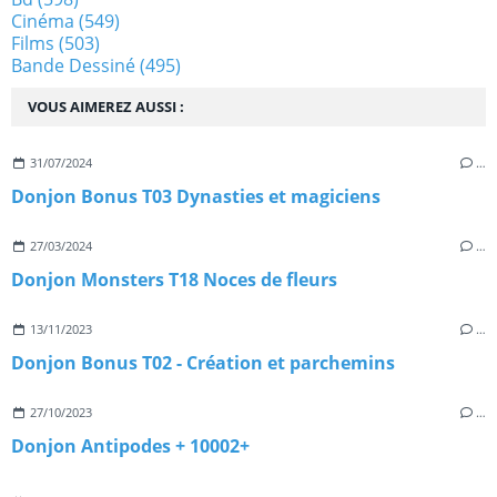
Cinéma
(549)
Films
(503)
Bande Dessiné
(495)
VOUS AIMEREZ AUSSI :
31/07/2024
…
Donjon Bonus T03 Dynasties et magiciens
27/03/2024
…
Donjon Monsters T18 Noces de fleurs
13/11/2023
…
Donjon Bonus T02 - Création et parchemins
27/10/2023
…
Donjon Antipodes + 10002+