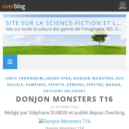
MENU
SITE SUR LA SCIENCE-FICTION ET LE FANTASTIQUE
Site sur toute la culture des genres de l'imaginaire: BD, Cinéma, Livre, Jeux, Théâtre. Présent dans les principaux festivals de film fantastique e de science-fiction, salons et conventions.
,
,
,
LEWIS TRONDHEIM
JOANN SFAR
DONJON MONSTERS
GUY
,
,
,
,
,
,
DELISLE
VAMPIRES
ESPRITS
DÉMONS
SPECTRE
MANGA
EDITIONS DELCOURT
DONJON MONSTERS T16
22 OCTOBRE 2022
Rédigé par Stéphane DUBOIS et publié depuis Overblog
Donjon Monsters T16