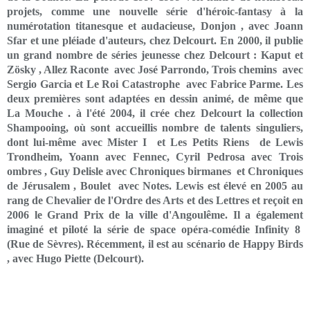
projets, comme une nouvelle série d'héroic-fantasy à la
numérotation titanesque et audacieuse, Donjon , avec Joann
Sfar et une pléiade d'auteurs, chez Delcourt. En 2000, il publie
un grand nombre de séries jeunesse chez Delcourt : Kaput et
Zösky , Allez Raconte avec José Parrondo, Trois chemins avec
Sergio Garcia et Le Roi Catastrophe avec Fabrice Parme. Les
deux premières sont adaptées en dessin animé, de même que
La Mouche . à l'été 2004, il crée chez Delcourt la collection
Shampooing, où sont accueillis nombre de talents singuliers,
dont lui-même avec Mister I et Les Petits Riens de Lewis
Trondheim, Yoann avec Fennec, Cyril Pedrosa avec Trois
ombres , Guy Delisle avec Chroniques birmanes et Chroniques
de Jérusalem , Boulet avec Notes. Lewis est élevé en 2005 au
rang de Chevalier de l'Ordre des Arts et des Lettres et reçoit en
2006 le Grand Prix de la ville d'Angoulême. Il a également
imaginé et piloté la série de space opéra-comédie Infinity 8
(Rue de Sèvres). Récemment, il est au scénario de Happy Birds
, avec Hugo Piette (Delcourt).