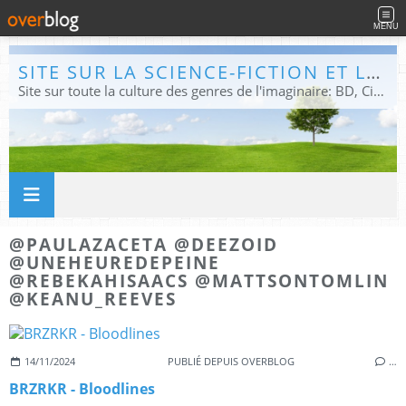
MENU
SITE SUR LA SCIENCE-FICTION ET LE FANTASTIQUE
Site sur toute la culture des genres de l'imaginaire: BD, Cinéma, Livre, Jeux, Théâtre. Présent dans les principaux festivals de film fantastique e de science-fiction, salons et conventions.
@PAULAZACETA @DEEZOID
@UNEHEUREDEPEINE
@REBEKAHISAACS @MATTSONTOMLIN
@KEANU_REEVES
14/11/2024
PUBLIÉ DEPUIS OVERBLOG
…
BRZRKR - Bloodlines