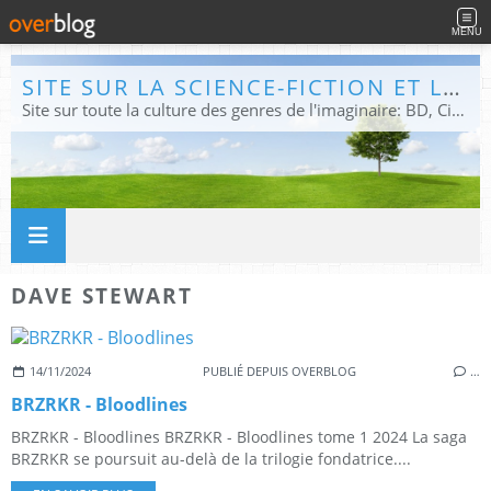
MENU
SITE SUR LA SCIENCE-FICTION ET LE FANTASTIQUE
Site sur toute la culture des genres de l'imaginaire: BD, Cinéma, Livre, Jeux, Théâtre. Présent dans les principaux festivals de film fantastique e de science-fiction, salons et conventions.
DAVE STEWART
14/11/2024
PUBLIÉ DEPUIS OVERBLOG
…
BRZRKR - Bloodlines
BRZRKR - Bloodlines BRZRKR - Bloodlines tome 1 2024 La saga
BRZRKR se poursuit au-delà de la trilogie fondatrice....