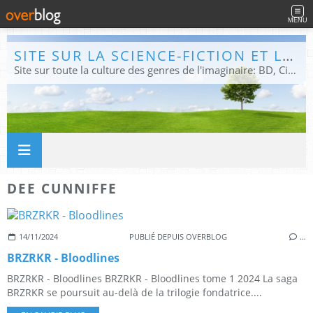
MENU
SITE SUR LA SCIENCE-FICTION ET LE FANTASTIQUE
Site sur toute la culture des genres de l'imaginaire: BD, Cinéma, Livre, Jeux, Théâtre. Présent dans les principaux festivals de film fantastique e de science-fiction, salons et conventions.
DEE CUNNIFFE
14/11/2024
PUBLIÉ DEPUIS OVERBLOG
…
BRZRKR - Bloodlines
BRZRKR - Bloodlines BRZRKR - Bloodlines tome 1 2024 La saga
BRZRKR se poursuit au-delà de la trilogie fondatrice....