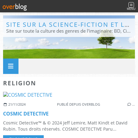
MENU
SITE SUR LA SCIENCE-FICTION ET LE FANTASTIQUE
Site sur toute la culture des genres de l'imaginaire: BD, Cinéma, Livre, Jeux, Théâtre. Présent dans les principaux festivals de film fantastique e de science-fiction, salons et conventions.
RELIGION
21/11/2024
PUBLIÉ DEPUIS OVERBLOG
…
COSMIC DETECTIVE
Cosmic Detective™ & © 2024 Jeff Lemire, Matt Kindt et David
Rubin. Tous droits réservés. COSMIC DETECTIVE Paru...