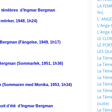
LA FEMM
s ténèbres d’Ingmar Bergman
fin)
L' ANGE
 mörker, 1948, 1h24)
L'Ange 
L'Ange 
LE CLO
Bergman (Fängelse, 1949, 1h17)
LE POR
LES QU
Le Témé
Bergman (Sommarlek, 1951, 1h36)
Le Témé
Le Témé
Le Témé
Le Témé
 (Sommaren med Monika, 1953, 1h34)
Le Témé
Le Témé
(suite)
nuit d’été d’Ingmar Bergman
Le Témé