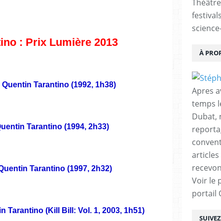
Théâtre
festival
science-
ino : Prix Lumière 2013
À PRO
Quentin Tarantino (1992, 1h38)
Apres a
temps l
Dubat, 
uentin Tarantino (1994, 2h33)
reporta
conventi
articles
recevon
uentin Tarantino (1997, 2h32)
Voir le 
portail
 Tarantino (Kill Bill: Vol. 1, 2003, 1h51)
SUIVE