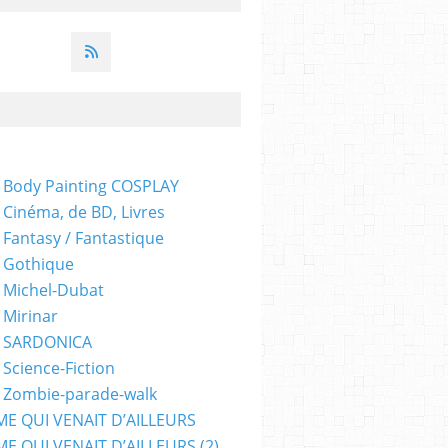
 Body Painting COSPLAY
 Cinéma, de BD, Livres
 Fantasy / Fantastique
 Gothique
 Michel-Dubat
 Mirinar
- SARDONICA
 Science-Fiction
 Zombie-parade-walk
ME QUI VENAIT D’AILLEURS
E QUI VENAIT D’AILLEURS (2)