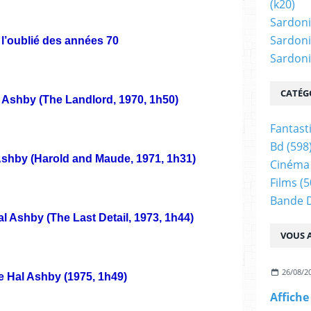
(k20)
Sardoni
Sardoni
 l’oublié des années 70
Sardonic
CATÉG
l Ashby (The Landlord, 1970, 1h50)
Fantast
Bd
(598
shby (Harold and Maude, 1971, 1h31)
Cinéma
Films
(5
Bande 
l Ashby (The Last Detail, 1973, 1h44)
VOUS A
26/08/2
Hal Ashby (1975, 1h49)
Affiche