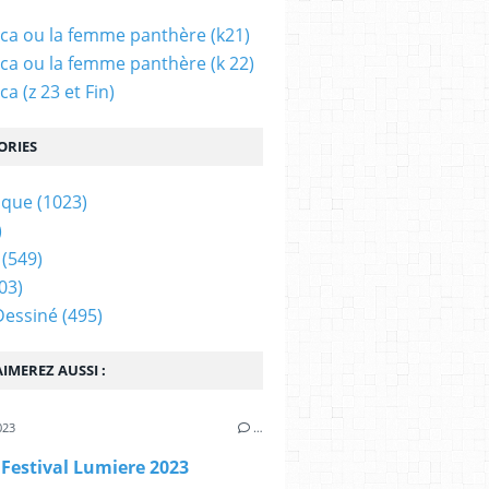
ca ou la femme panthère (k21)
ca ou la femme panthère (k 22)
a (z 23 et Fin)
ORIES
ique
(1023)
)
(549)
03)
Dessiné
(495)
IMEREZ AUSSI :
023
…
 Festival Lumiere 2023