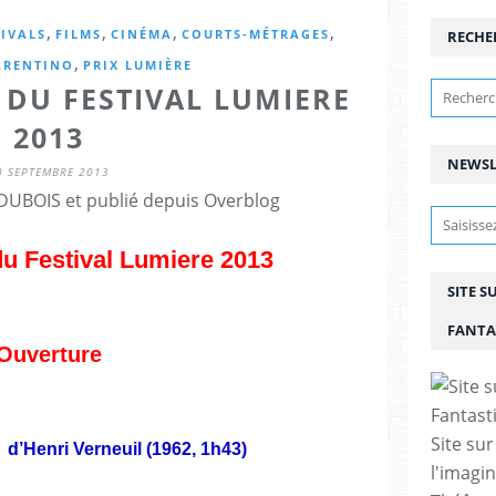
,
,
,
,
TIVALS
FILMS
CINÉMA
COURTS-MÉTRAGES
RECHE
,
ARENTINO
PRIX LUMIÈRE
 DU FESTIVAL LUMIERE
2013
NEWSL
0 SEPTEMBRE 2013
DUBOIS et publié depuis Overblog
du
Festival Lumiere 2013
SITE S
FANTA
Ouverture
Site sur
 d’Henri Verneuil (1962, 1h43)
l'imagin