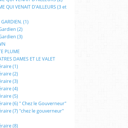
E QUI VENAIT D’AILLEURS (3 et
 GARDIEN. (1)
Gardien (2)
Gardien (3)
WN
TE PLUME
ATRES DAMES ET LE VALET
raire (1)
raire (2)
raire (3)
raire (4)
raire (5)
raire (6) " Chez le Gouverneur"
raire (7) "chez le gouverneur"
raire (8)