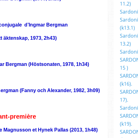
11.2)
Sardoni
Sardoni
 conjugale d’Ingmar Bergman
(k13.1)
Sardoni
tt äktenskap, 1973, 2h43)
13.2)
Sardoni
SARDON
r Bergman (Höstsonaten, 1978, 1h34)
15 )
SARDON
(k16).
ergman (Fanny och Alexander, 1982, 3h09)
SARDONI
17).
Sardoni
SARDON
ant-première
(k19).
 Magnusson et Hynek Pallas (2013, 1h48)
SARDON