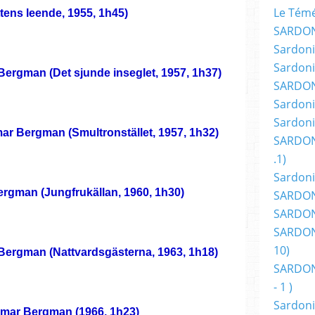
Le Témér
ens leende, 1955, 1h45)
SARDON
Sardoni
Sardoni
ergman (Det sjunde inseglet, 1957, 1h37)
SARDON
Sardoni
Sardoni
ar Bergman (Smultronstället, 1957, 1h32)
SARDON
.1)
Sardoni
rgman (Jungfrukällan, 1960, 1h30)
SARDONI
SARDONI
SARDONI
10)
ergman (Nattvardsgästerna, 1963, 1h18)
SARDONI
- 1 )
Sardoni
mar Bergman (1966, 1h23)