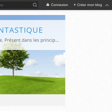
Connexion
+
Créer mon blog
ANTASTIQUE
Site sur toute la culture des genres de l'imaginaire: BD, Cinéma, Livre, Jeux, Théâtre. Présent dans les principaux festivals de film fantastique e de science-fiction, salons et conventions.