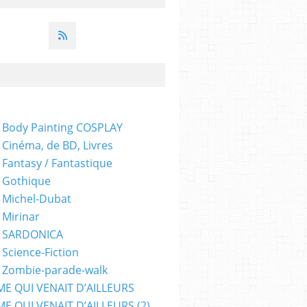
 Body Painting COSPLAY
 Cinéma, de BD, Livres
 Fantasy / Fantastique
 Gothique
 Michel-Dubat
 Mirinar
- SARDONICA
 Science-Fiction
 Zombie-parade-walk
ME QUI VENAIT D’AILLEURS
E QUI VENAIT D’AILLEURS (2)