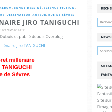
,
,
,
ALBUM
BANDE DESSINÉ
SCIENCE-FICTION
RECHE
,
,
,
EME
DESSINATEUR
AUTEUR
RUE DE SÉVRES
NAIRE JIRO TANIGUCHI
6 SEPTEMBRE 2017
Dubois et publié depuis Overblog
NEWSL
ret millénaire
SITE S
o TANIGUCHI
e de Sévres
FANTA
Site sur
©Corinne Quentin
l'imagin
i qui avait su allier les mangas et la bande