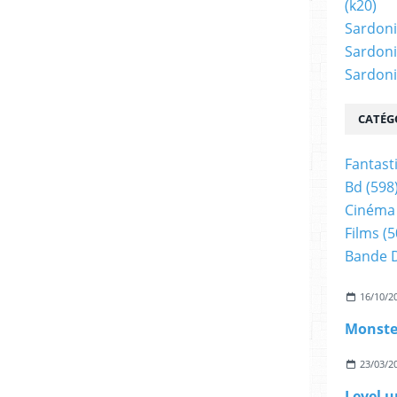
(k20)
 en 2004
Sardoni
 2004 à 2005
Sardoni
t de 2005 à 2016
Sardonic
5
CATÉG
 préhistoire One shot en 2006
shot en 2006
Fantast
Bd
(598
Cinéma
06
Films
(5
Bande 
t en 2007
16/10/2
7
08
Monste
23/03/2
009
Level u