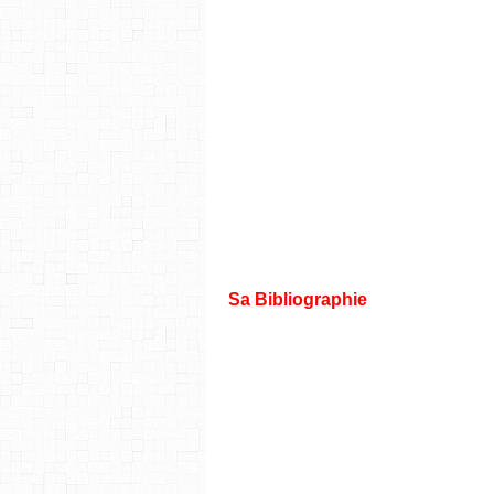
s’agirait de l’histoire d’une f
(deuxième moitié du 19e siècl
prochaines sorties sont che
réédition d’Au temps de Botch
magnifiquement à travers ses hi
Texte © BD75011, le blog BD de Manuel F. Picaud /
Sa Bibliographie
Homme qui marche (L') One sh
Blanco - Le Chien Blanco finie 
Journal de mon père (Le) finie 
Au temps de Botchan finie de 2
Quartier lointain finie de 2002 
Kaze no shô - Le livre du vent 