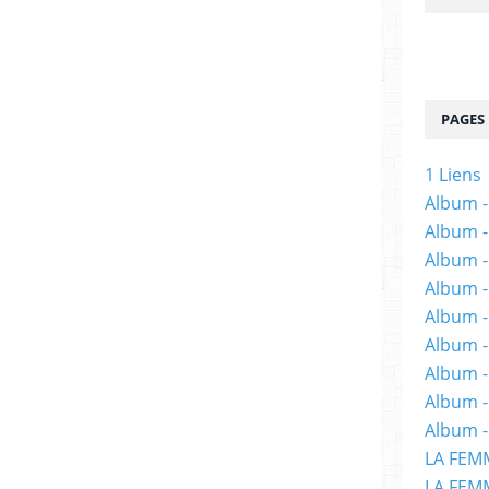
age est vraiment indispensables aussi bien
Franco-Belges.
us offrent un bel ouvrage, en même temps
PAGES
n grand du manga.
1 Liens
Album -
Album -
Album -
 vient de publier chez Casterman, dans la
Album -
 un Zoo en hiver, un album largement inspiré
Album -
l prépare chez Kana (Dargaud) avec Jean-
Album -
Album 
 Année, qui sera une histoire en couleurs
Album -
ité est aussi l’adaptation au cinéma de son
Album -
intain. J’ai eu l’occasion de le rencontrer
LA FEM
is au cours duquel il a répondu à quelques
LA FEMM