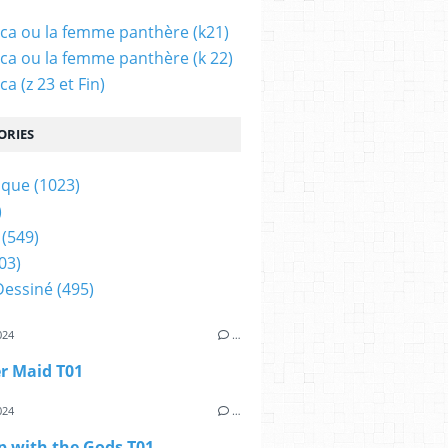
ca ou la femme panthère (k21)
ca ou la femme panthère (k 22)
a (z 23 et Fin)
ORIES
ique
(1023)
)
(549)
03)
Dessiné
(495)
024
…
r Maid T01
024
…
p with the Gods T01