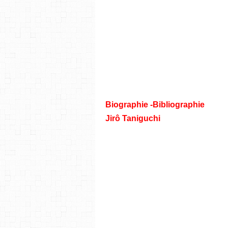
Passionnant, poignant cet ouvr
aux amateurs de Manga que de 
Les Éditions Rue de Sèvres no
qu’un hommage très réussi à u
Biographie -Bibliographie
Jirô Taniguchi
Le plus européen des mangakas
collection d’auteurs écritures,
de ses débuts dans cet art. I
David Morvan au scénario, Mon
en quatre tomes. Et son actual
album emblématique Quartier lo
lors d’un passage éclair à Par