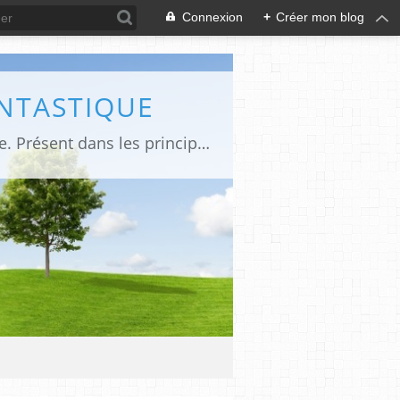
Connexion
+
Créer mon blog
ANTASTIQUE
Site sur toute la culture des genres de l'imaginaire: BD, Cinéma, Livre, Jeux, Théâtre. Présent dans les principaux festivals de film fantastique e de science-fiction, salons et conventions.