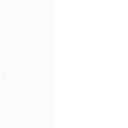
question de Stéphane Jarno, ré
1947 à Tottori au Japon, Jirô 
desséché en 1970. Il poursuiv
plusieurs histoires dont Au te
1991, il signe des albums co
publié en français, L'Homme 
Casterman et Kana ont édité e
ont su séduire un public au-del
de BD comme les lecteurs de l
franco-belge comme les fans de m
touche à des genres variés 
l’historique mais encore des ré
comme le tout dernier Un Zoo
France en 2002. Vendu à plus 
obtiendra l’Alph’art du du meill
de la meilleure BD adaptable 
Littérature de Monaco en 2003.