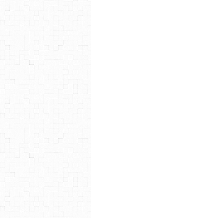
du Tango des Rashevski et d’Ir
au Luxembourg le tournage de 
années 60. À ce propos, Jirô Tan
directement à l’élaboration du
demandé mon accord que j’ai d
des genres totalement différe
manga, il valait mieux que je l
la transposition de mon histoir
du scénario, je n’ai constaté 
Moebius l’album Icare chez Ka
histoire sur une jeune triso
format, cette série Mon An
couleurs. Par ailleurs, il est
Années douces de Hiromi Kawa
aussi : « Pour l’instant il n’y 
dans l’autobiographie. Cela étan
qui serait une nouvelle fois n