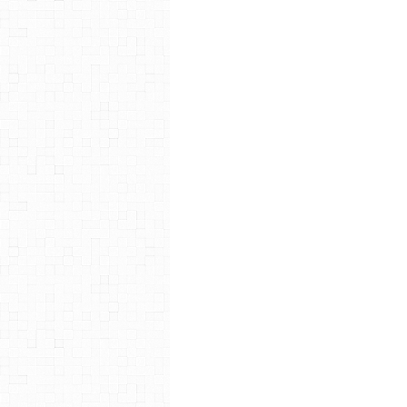
Orme du Caucase (L') One shot
Sommet des dieux (Le) finie de
Gourmet Solitaire (Le) One sho
Icare One shot en 2005
Terre de rêves One shot en 200
Encyclopédie des animaux de la
Homme de la Toundra (L') One 
K One shot en 2006
Seton en cours de 2006 à 2007
Un ciel radieux One shot en 20
Cartier One shot en 2007
Montagne magique (La) One sho
Sauveteur (Le) One shot en 200
Promeneur (Le) One shot en 20
Mon année en cours en 2009
Sky Hawk finie en 2009
Un zoo en hiver One shot en 2