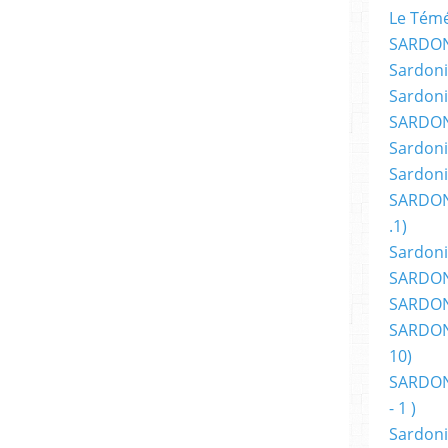
ina Palm a d’ailleurs commencé en Savoie et
Le Témér
ce scénario transposé dans la France des
SARDON
iguchi explique : « Je n’ai pas été impliqué
Sardoni
 scénario. On me l’a donné à lire et on m’a
Sardoni
onné. Pour moi le manga et le cinéma sont
SARDON
Sardoni
nts. Et je pense qu’en tant qu’auteur de
Sardoni
aisse œuvrer les spécialistes du cinéma. Sur
SARDON
e dans la France des années 60, à la lecture
.1)
aucun problème. » Après avoir réalisé avec
Sardoni
na, il prépare avec Jean-David Morvan une
SARDONI
mique dans la région de Reims. En grand
SARDONI
née comportera 4 tomes de 62 pages en
SARDONI
 en train de préparer l’adaptation du roman
10)
kami. Côté projet, Jirô Taniguchi confie
SARDONI
a pas de projet signé de manga qui donnerait
- 1 )
t dit, j’ai en moi en germe une idée de récit
Sardoni
ourrie par mes expériences personnelles. Il