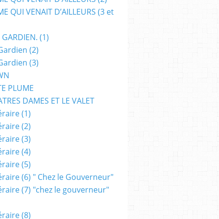
E QUI VENAIT D’AILLEURS (3 et
 GARDIEN. (1)
Gardien (2)
Gardien (3)
WN
TE PLUME
ATRES DAMES ET LE VALET
raire (1)
raire (2)
raire (3)
raire (4)
raire (5)
raire (6) " Chez le Gouverneur"
raire (7) "chez le gouverneur"
raire (8)