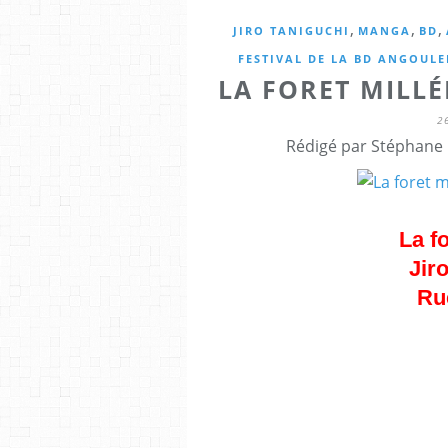
,
,
,
JIRO TANIGUCHI
MANGA
BD
FESTIVAL DE LA BD ANGOUL
LA FORET MILLÉ
2
Rédigé par Stéphane 
La fo
Jir
Ru
Cet album est un hommage à celu