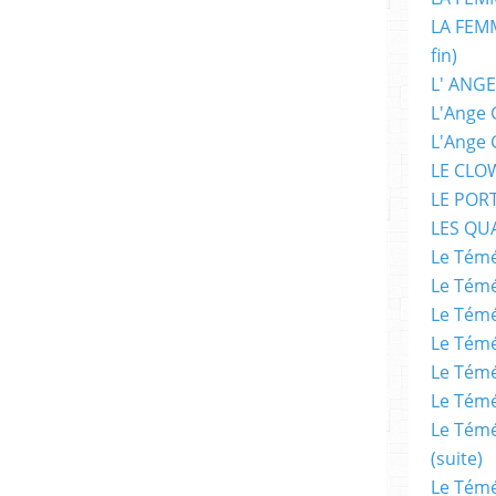
dacteur en chef adjoint de Télérama. Né en
LA FEMM
Taniguchi publie son premier album Un Été
fin)
ra avec le scénariste Natsuo Sekikawa sur
L' ANGE
mps de Botchan en cinq tomes. À partir de
L'Ange 
mme auteur complet. Son premier ouvrage
L'Ange 
qui marche, remonte à 1995. Depuis lors,
LE CLO
n français une quarantaine d’ouvrages qui
LE POR
à de tout clivage. Il rassemble les lecteurs
LES QU
ittérature classique, les amateurs de BD
Le Témé
angas, il attire aussi un public féminin. Il
Le Témé
comme le western, la science-fiction ou
Le Témé
cits plus intimistes voire autobiographiques
Le Témé
 en hiver. Son plus grand succès sort en
Le Témé
de 250 000 exemplaires, Quartier lointain
Le Témé
eur scénario étranger à Angoulême et le prix
Le Témé
au cinéma au Forum international Cinéma &
(suite)
 Le réalisateur belge Sam Garbarski, auteur
Le Témé