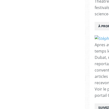
Théâtre
festival
science-
chever cette œuvre écrite pour la France,
user au Japon.
À PRO
 serait dans le « Merveilleux », mais pas
nt.
Apres a
temps l
un ouvrage, comprenant les 40 premières
Dubat, 
rte prévue en 7 ou 8 tomes au départ elle
reporta
re 4 ou 5.
conventi
articles
ue analyse fortement illustrée de Corinne
recevon
ui avait prévue et la manière de travailler
Voir le 
on trouve un carnet de croquis et une courte
portail
SUIVE