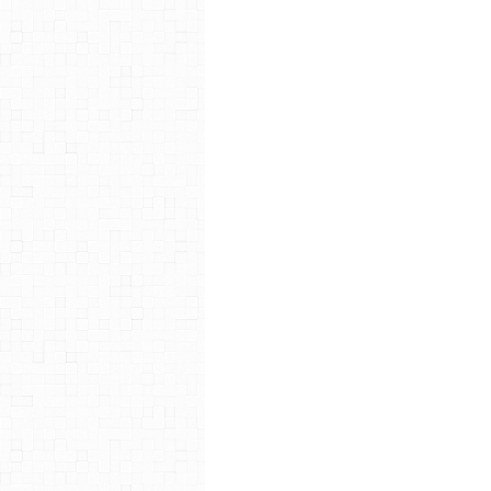
dessinée franco-belge.
Jiro TANIGUCHI n’a jamais pu a
mais qu’il souhaitait aussi diff
D’entrée, on voit que l’action
forcément pour un public d’enfa
Rue de Sèvres nous offrent 
pages de cette saga, saga cou
aurait dû en fin de compte en fai
À la suite on trouve une long
Quentin et Motoyuki Oda de ce q
de Jiro TANIGUCHI. Pour finir, 
biographie.