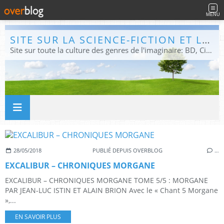
MENU
SITE SUR LA SCIENCE-FICTION ET LE FANTASTIQUE
Site sur toute la culture des genres de l'imaginaire: BD, Cinéma, Livre, Jeux, Théâtre. Présent dans les principaux festivals de film fantastique e de science-fiction, salons et conventions.
28/05/2018
PUBLIÉ DEPUIS OVERBLOG
…
EXCALIBUR – CHRONIQUES MORGANE
EXCALIBUR – CHRONIQUES MORGANE TOME 5/5 : MORGANE
PAR JEAN-LUC ISTIN ET ALAIN BRION Avec le « Chant 5 Morgane
»,...
EN SAVOIR PLUS