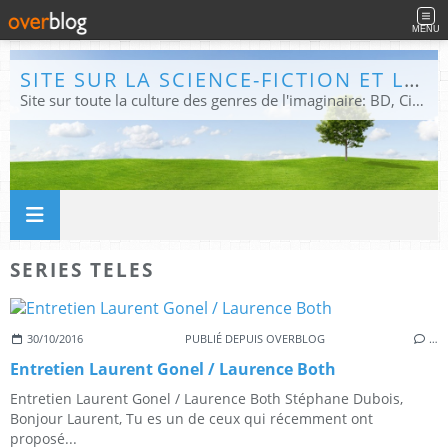
MENU
SITE SUR LA SCIENCE-FICTION ET LE FANTASTIQUE
Site sur toute la culture des genres de l'imaginaire: BD, Cinéma, Livre, Jeux, Théâtre. Présent dans les principaux festivals de film fantastique e de science-fiction, salons et conventions.
SERIES TELES
30/10/2016
PUBLIÉ DEPUIS OVERBLOG
…
Entretien Laurent Gonel / Laurence Both
Entretien Laurent Gonel / Laurence Both Stéphane Dubois,
Bonjour Laurent, Tu es un de ceux qui récemment ont
proposé...