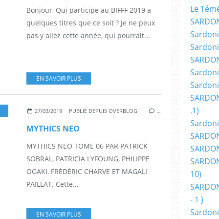
Le Témér
Bonjour, Qui participe au BIFFF 2019 a
SARDON
quelques titres que ce soit ? Je ne peux
Sardoni
pas y allez cette année, qui pourrait...
Sardoni
SARDON
Sardoni
EN SAVOIR PLUS
Sardoni
SARDON
.1)
,
FANTASTIQUE
,
HÉROIC FANTASY
,
SÉRIES TÉLÉS
,
ALBUM
27/03/2019
PUBLIÉ DEPUIS OVERBLOG
…
Sardoni
MYTHICS NEO
SARDONI
MYTHICS NEO TOME 06 PAR PATRICK
SARDONI
SOBRAL, PATRICIA LYFOUNG, PHILIPPE
SARDONI
OGAKI, FRÉDÉRIC CHARVE ET MAGALI
10)
PAILLAT. Cette...
SARDONI
- 1 )
Sardoni
EN SAVOIR PLUS