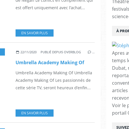
de Negan Le comics en complément qui
Théâtre
est offert uniquement avec l’achat...
festival
science-
À PRO
EN SAVOIR PLUS
,
SÉRIES TÉLÉS
,
UMBRELLA ACADEMY
,
COMICS
,
SUPER-HÉROS
,
SF
,
DESSINATE
Apres a
22/11/2020
PUBLIÉ DEPUIS OVERBLOG
…
temps l
Umbrella Academy Making Of
Dubat, 
Umbrella Academy Making Of Umbrella
reporta
Academy Making Of Les passionnés de
conventi
cette série TV, seront heureux d’enfin...
articles
recevon
Voir le 
portail
EN SAVOIR PLUS
SUIVE