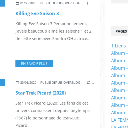
,
CANAL+
01/05/2020
PUBLIÉ DEPUIS OVERBLOG
…
Killing Eve Saison 3
Killing Eve Saison 3 Personnellement,
j’avais beaucoup aimé les saisons 1 et 2
PAGES
de cette série avec Sandra OH actrice...
1 Liens
Album -
Album -
EN SAVOIR PLUS
Album -
Album -
Album -
F
,
SÉRIES TÉLÉS
,
ALBUM
23/01/2020
PUBLIÉ DEPUIS OVERBLOG
…
Album -
Star Trek Picard (2020)
Album 
Star Trek Picard (2020) Les fans de cet
Album -
univers connaissent depuis longtemps
Album -
(1987) le personnage de Jean-Luc
LA FEM
Picard,...
LA FEMM