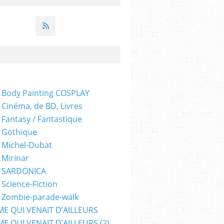
 Body Painting COSPLAY
 Cinéma, de BD, Livres
 Fantasy / Fantastique
 Gothique
 Michel-Dubat
 Mirinar
- SARDONICA
 Science-Fiction
 Zombie-parade-walk
ME QUI VENAIT D’AILLEURS
E QUI VENAIT D’AILLEURS (2)