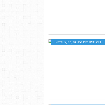
NETFLIX
,
BD
,
BANDE DESSINÉ
,
CINÉMA