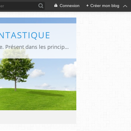
Connexion
+
Créer mon blog
ANTASTIQUE
Site sur toute la culture des genres de l'imaginaire: BD, Cinéma, Livre, Jeux, Théâtre. Présent dans les principaux festivals de film fantastique e de science-fiction, salons et conventions.