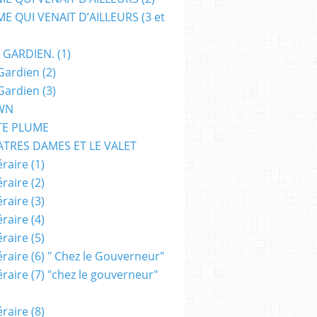
E QUI VENAIT D’AILLEURS (3 et
 GARDIEN. (1)
Gardien (2)
NCE-FICTION
,
NOUVELLES
Gardien (3)
WN
TE PLUME
ATRES DAMES ET LE VALET
raire (1)
raire (2)
raire (3)
raire (4)
raire (5)
raire (6) " Chez le Gouverneur"
raire (7) "chez le gouverneur"
ANTASY
,
EPOUVANTE
,
FILMS
,
PALMARÈS
,
ZOMBIE WALK ZOMBIE PARADE
,
VAMPI
raire (8)