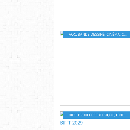
AOC
,
BANDE DESSINÉ
,
CINÉMA
,
COMICS
BIFFF BRUXELLES BELGIQUE
,
CINÉMA