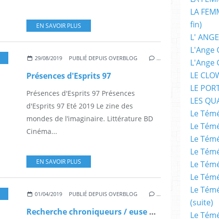
LA FEMM
fin)
EN SAVOIR PLUS
L' ANGE
L'Ange 
,
FANTASTIQUE
,
FANTASY
,
ILLUSTRATION
,
SÉRIES TÉLÉS
,
DESSINATEUR
,
SCIE
29/08/2019
PUBLIÉ DEPUIS OVERBLOG
…
L'Ange 
LE CLO
Présences d'Esprits 97
LE POR
Présences d'Esprits 97 Présences
LES QU
d'Esprits 97 Eté 2019 Le zine des
Le Témé
mondes de l’imaginaire. Littérature BD
Le Témé
Cinéma...
Le Témé
Le Témé
EN SAVOIR PLUS
Le Témé
Le Témé
Le Témé
,
COMPÉTITION INTERNATIONALE
,
COURTS-MÉTRAGES
,
FANTASTIQUE
,
EROIC-F
01/04/2019
PUBLIÉ DEPUIS OVERBLOG
…
(suite)
Recherche chroniqueurs / euse BIFFF 2029
Le Témé