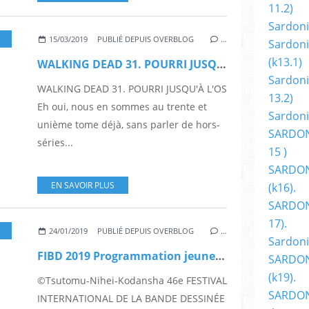
11.2)
Sardoni
BD
,
BANDE DESSINÉ
,
SÉRIES TÉLÉS
,
ZOMBIES
,
COMICS
,
DESSINATEUR
15/03/2019
PUBLIÉ DEPUIS OVERBLOG
…
Sardoni
(k13.1)
WALKING DEAD 31. POURRI JUSQU'À L'OS
Sardoni
WALKING DEAD 31. POURRI JUSQU'À L'OS
13.2)
Eh oui, nous en sommes au trente et
Sardoni
unième tome déjà, sans parler de hors-
SARDON
séries...
15 )
SARDON
EN SAVOIR PLUS
(k16).
SARDONI
17).
,
FESTIVAL DE LA BD ANGOULEME
,
MANGA
,
SÉRIES TÉLÉS
,
ASTÉRIX
,
BOULE ET 
24/01/2019
PUBLIÉ DEPUIS OVERBLOG
…
Sardoni
FIBD 2019 Programmation jeunesse et famille
SARDON
(k19).
©Tsutomu-Nihei-Kodansha 46e FESTIVAL
SARDON
INTERNATIONAL DE LA BANDE DESSINÉE