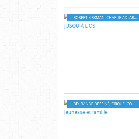
ROBERT KIRKMAN
,
CHARLIE ADLARD
,
BD
,
BANDE DESSINÉ
,
CIRQUE
,
COMICS