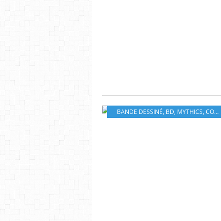
BANDE DESSINÉ
,
BD
,
MYTHICS
,
COMICS