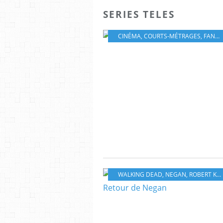
SERIES TELES
CINÉMA
,
COURTS-MÉTRAGES
,
FANTASTIQUE
WALKING DEAD
,
NEGAN
,
ROBERT KIRKMAN