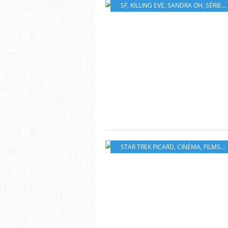
SF
,
KILLING EVE
,
SANDRA OH
,
SÉRIES TÉLÉS
STAR TREK PICARD
,
CINÉMA
,
FILMS
,
S