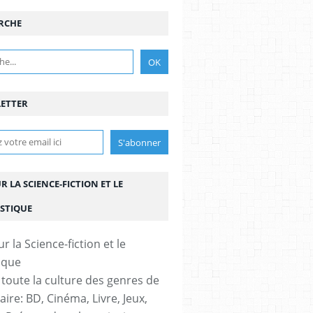
RCHE
TION
ETTER
UR LA SCIENCE-FICTION ET LE
STIQUE
E
,
FANTASY
,
EPOUVANTE
,
ZOMBIES
,
TV
,
SÉRIES TÉLÉS
,
HORREUR
 toute la culture des genres de
aire: BD, Cinéma, Livre, Jeux,