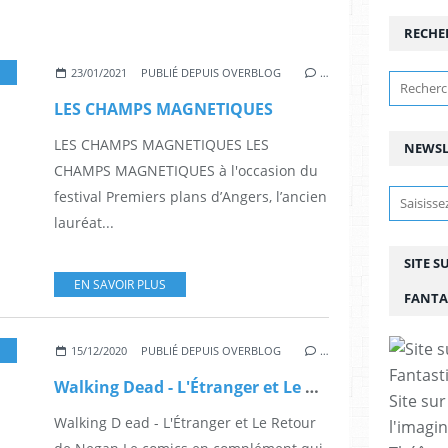
RECHE
,
FESTIVAL
,
FESTIVALS
,
FILMS
,
HELL
,
PRIX
,
SF
,
SÉRIES TÉLÉS
,
SCIENCE-FIC
23/01/2021
PUBLIÉ DEPUIS OVERBLOG
…
LES CHAMPS MAGNETIQUES
LES CHAMPS MAGNETIQUES LES
NEWSL
CHAMPS MAGNETIQUES à l'occasion du
festival Premiers plans d’Angers, l’ancien
lauréat...
SITE S
EN SAVOIR PLUS
FANTA
,
MARCOS MARTIN
,
BD
,
AUTEUR
,
BANDE DESSINÉ
,
COMICS
,
FANTASTIQU
15/12/2020
PUBLIÉ DEPUIS OVERBLOG
…
Walking Dead - L'Étranger et Le Retour de Negan
Site sur
Walking D ead - L'Étranger et Le Retour
l'imagin