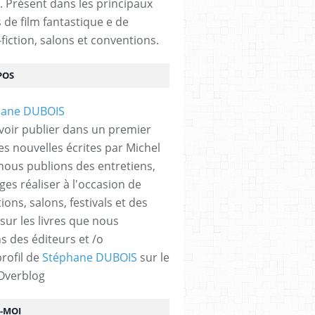
. Présent dans les principaux
s de film fantastique e de
fiction, salons et conventions.
POS
UR
,
AUTEUR
,
SCIENCE-FICTION
voir publier dans un premier
es nouvelles écrites par Michel
nous publions des entretiens,
ges réaliser à l'occasion de
ons, salons, festivals et des
 sur les livres que nous
s des éditeurs et /o
profil de
Stéphane DUBOIS
sur le
 Overblog
Z-MOI